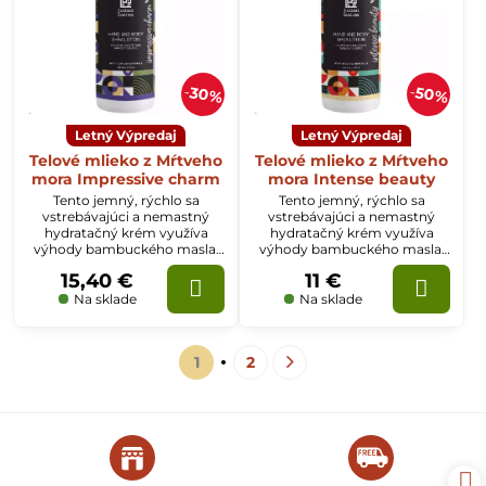
30%
50%
Letný Výpredaj
Letný Výpredaj
Telové mlieko z Mŕtveho
Telové mlieko z Mŕtveho
mora Impressive charm
mora Intense beauty
Tento jemný, rýchlo sa
Tento jemný, rýchlo sa
vstrebávajúci a nemastný
vstrebávajúci a nemastný
hydratačný krém využíva
hydratačný krém využíva
výhody bambuckého masla,
výhody bambuckého masla,
kakaového masla a soli z
kakaového masla a soli z
15,40 €
11 €
Mŕtveho mora na
Mŕtveho mora na
minimalizáciu suchosti a
minimalizáciu suchosti a
Na sklade
Na sklade
ochranu pred popraskaním pri
ochranu pred popraskaním
pravidelnom používaní,
pokožky pri pravidelnom
pričom zanecháva pokožku
používaní.
1
2
neuveriteľne jemnú, hladkú a
vyživenú.