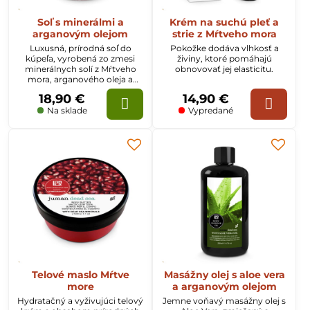
Soľ s minerálmi a
Krém na suchú pleť a
arganovým olejom
strie z Mŕtveho mora
Luxusná, prírodná soľ do
Pokožke dodáva vlhkosť a
kúpeľa, vyrobená zo zmesi
živiny, ktoré pomáhajú
minerálnych solí z Mŕtveho
obnovovať jej elasticitu.
mora, arganového oleja a
prírodného oleja z
18,90 €
14,90 €
damašských ruží.
Na sklade
Vypredané
Telové maslo Mŕtve
Masážny olej s aloe vera
more
a arganovým olejom
Hydratačný a vyživujúci telový
Jemne voňavý masážny olej s