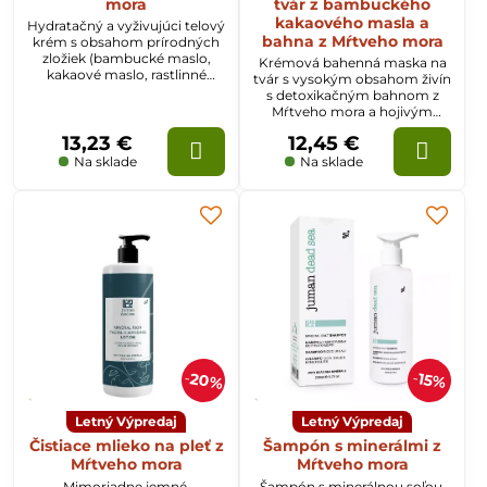
mora
tvár z bambuckého
kakaového masla a
Hydratačný a vyživujúci telový
bahna z Mŕtveho mora
krém s obsahom prírodných
zložiek (bambucké maslo,
Krémová bahenná maska na
kakaové maslo, rastlinné
tvár s vysokým obsahom živín
extrakty) a minerálov z
s detoxikačným bahnom z
Mŕtveho mora, s jemnou
Mŕtveho mora a hojivým
vôňou granátového jablka.
bambuckým maslom na
13,23 €
12,45 €
čistenie pleti.
Na sklade
Na sklade
20%
15%
Letný Výpredaj
Letný Výpredaj
Čistiace mlieko na pleť z
Šampón s minerálmi z
Mŕtveho mora
Mŕtveho mora
Mimoriadne jemné,
Šampón s minerálnou soľou,