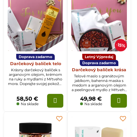
15%
Doprava zadarmo
Letný Výpredaj
Doprava zadarmo
Darčekový balíček telo
Darčekový balíček krása
Krásny darčekový balíček s
arganovým olejom, krémom
Telové maslo s granátovým
na ruky a mydlami z Mŕtveho
jablkom, bahenná maska s
mora. Doprajte svojej pokožke
medom a arganovým olejom
luxusnú starostlivosť a urobte
a peelingové mydlo z Mŕtveho
radosť sebe, alebo niekomu
mora v darčekovej krabičke.
inému s darčekom.
58,50 €
49,98 €
Potešte sa krásnym
darčekovým balíčkom s
Na sklade
Na sklade
produktami z Mŕtveho mora.