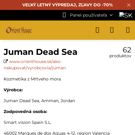
✕
VEĽKÝ LETNÝ VÝPREDAJ, ZĽAVY DO -70%
Panel používateľa
62
Juman Dead Sea
produktov
www.orienthouse.sk/ako-
nakupovat/vyrobcovia/juman
Kozmetika z Mŕtveho mora
Výrobca:
Juman Dead Sea, Amman, Jordan
Zodpovedná osoba:
Smart vision Spain S.L.
46002 Marques de dos Aguas 4-12, region Valencia