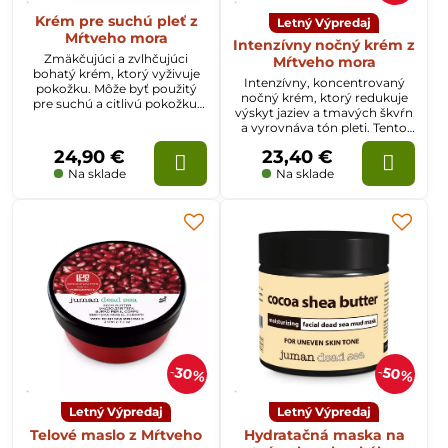
Krém pre suchú pleť z
Letný Výpredaj
Mŕtveho mora
Intenzívny nočný krém z
Zmäkčujúci a zvlhčujúci
Mŕtveho mora
bohatý krém, ktorý vyživuje
Intenzívny, koncentrovaný
pokožku. Môže byť použitý
nočný krém, ktorý redukuje
pre suchú a citlivú pokožku.
výskyt jaziev a tmavých škvŕn
Krém ošetruje aj podráždenú
a vyrovnáva tón pleti. Tento
pokožku, aby sa znížila strata
intenzívny nočný krém s
vody z pokožky.
24,90 €
23,40 €
minerálmi z Mŕtveho mora
hydratuje vašu pokožku.
Na sklade
Na sklade
30%
50%
Letný Výpredaj
Letný Výpredaj
Telové maslo z Mŕtveho
Hydratačná maska na