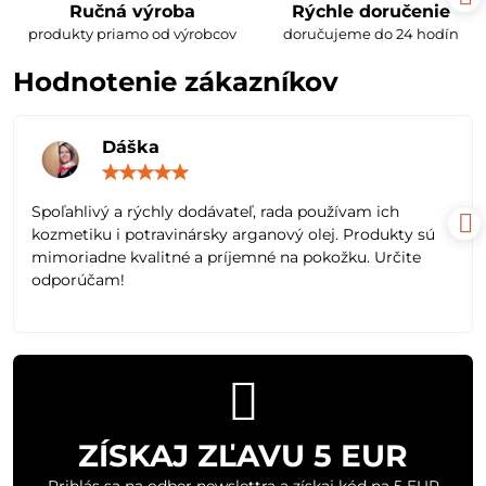
Ručná výroba
Rýchle doručenie
produkty priamo od výrobcov
doručujeme do 24 hodín
Hodnotenie zákazníkov
Dáška
Hodnotenie:
5
/
Spoľahlivý a rýchly dodávateľ, rada používam ich
5
kozmetiku i potravinársky arganový olej. Produkty sú
mimoriadne kvalitné a príjemné na pokožku. Určite
odporúčam!
ZÍSKAJ ZĽAVU 5 EUR
Prihlás sa na odber newslettra a získaj kód na 5 EUR