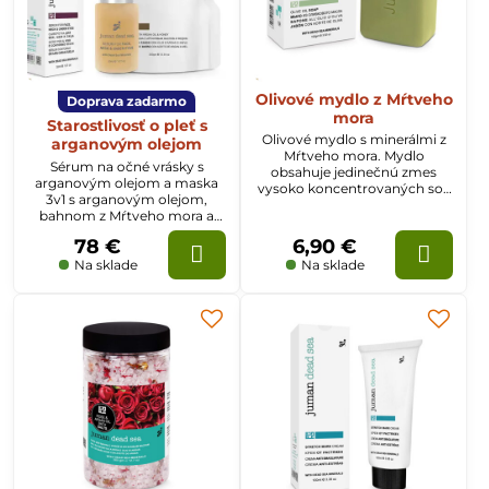
Olivové mydlo z Mŕtveho
Doprava zadarmo
mora
Starostlivosť o pleť s
Olivové mydlo s minerálmi z
arganovým olejom
Mŕtveho mora. Mydlo
Sérum na očné vrásky s
obsahuje jedinečnú zmes
arganovým olejom a maska
vysoko koncentrovaných solí
3v1 s arganovým olejom,
z Mŕtveho mora a olivového
bahnom z Mŕtveho mora a
oleja.
medom tvoria kombináciu
78 €
6,90 €
pre starostlivosť o pleť, vlasy a
tvár.
Na sklade
Na sklade