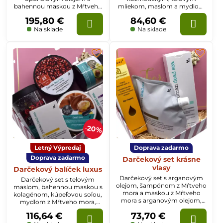
bahennou maskou z Mŕtveho
mliekom, maslom a mydlom
mora, nočným krémom v
z Mŕtveho mora
195,80 €
84,60 €
darčekovom balení
Na sklade
Na sklade
20%
Letný Výpredaj
Doprava zadarmo
Doprava zadarmo
Darčekový set krásne
vlasy
Darčekový balíček luxus
Darčekový set s arganovým
Darčekový set s telovým
olejom, šampónom z Mŕtveho
maslom, bahennou maskou s
mora a maskou z Mŕtveho
kolagénom, kúpeľovou soľou,
mora s arganovým olejom,
mydlom z Mŕtveho mora,
ktorý určite poteší a zaujme.
nočným krémom a maskou s
116,64 €
73,70 €
Urobte radosť sebe a svojej
arganovým olejom z Mŕtveho
pleti a vlasom.