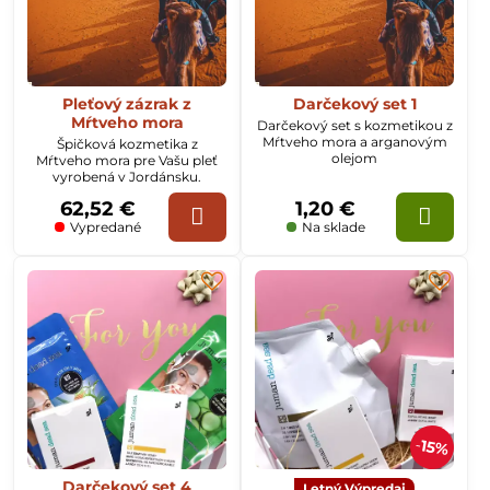
Pleťový zázrak z
Darčekový set 1
Mŕtveho mora
Darčekový set s kozmetikou z
Mŕtveho mora a arganovým
Špičková kozmetika z
olejom
Mŕtveho mora pre Vašu pleť
vyrobená v Jordánsku.
62,52 €
1,20 €
Vypredané
Na sklade
15%
Darčekový set 4
Letný Výpredaj