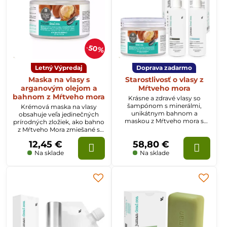
50%
Letný Výpredaj
Doprava zadarmo
Maska na vlasy s
Starostlivosť o vlasy z
arganovým olejom a
Mŕtveho mora
bahnom z Mŕtveho mora
Krásne a zdravé vlasy so
šampónom s minerálmi,
Krémová maska na vlasy
unikátnym bahnom a
obsahuje veľa jedinečných
maskou z Mŕtveho mora s
prírodných zložiek, ako bahno
argánovým olejom z Maroka.
z Mŕtveho Mora zmiešané s
bambuckým maslom,
12,45 €
58,80 €
arganovým olejom a ďalšími
esenciálnimi olejmi ako
Na sklade
Na sklade
kokosový a mandľový olej.