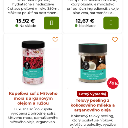
hydratačné a nedráždivé
ktorý obsahuje množstvo
čistiace pleťové mlieko 350ml.
prírodných ingrediencií, ako je
Môže sa použiť na odstránenie
aloe vera, harmanček a
make-upu a vytiahnutie
esenciálne oleje a jedinečný
15,92 €
12,67 €
nečistôt upchávajúcich
prídavok soli z Mŕtveho mora,
pokožku, čím zaisťuje efekt
čistí, vyživuje a zjemňuje vlasy
Na sklade
Na sklade
hĺbkovej hydratácie.
a hydratuje pokožku hlavy.
30%
Kúpeľová soľ z Mŕtveho
Letný Výpredaj
mora s arganovým
Telový peeling z
olejom a ružou
kokosového mlieka a
Luxusná soľ do kúpeľa
arganového oleja
vyrobená z prírodnej soli z
Kokosový telový peeling,
Mŕtveho mora, damaškového
ktorý poskytuje hĺbkovú
ružového oleja, arganového
exfoliáciu pokožky, využíva
oleja a ďalších minerálov a