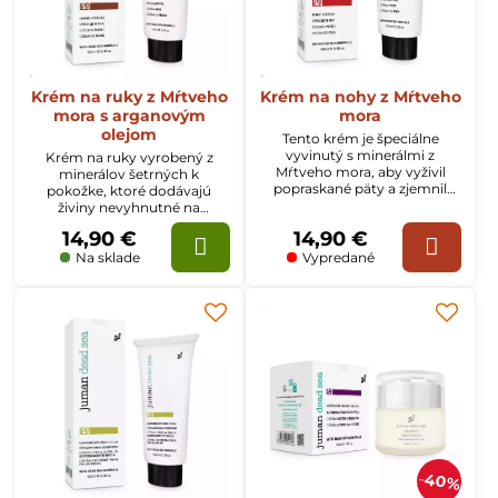
Krém na ruky z Mŕtveho
Krém na nohy z Mŕtveho
mora s arganovým
mora
olejom
Tento krém je špeciálne
vyvinutý s minerálmi z
Krém na ruky vyrobený z
Mŕtveho mora, aby vyživil
minerálov šetrných k
popraskané päty a zjemnil
pokožke, ktoré dodávajú
chodidlá. Zamatová textúra
živiny nevyhnutné na
krému mu umožňuje
udržanie zdravej, hydratovanej
14,90 €
14,90 €
preniknúť do suchej pokožky
a pružnej pokožky.
a dovoľuje minerálom z
Kombinácia minerálov a
Na sklade
Vypredané
Mŕtveho mora účinne pôsobiť
prírodných olejov.
na pokožku.
40%