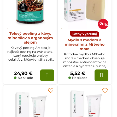
20%
Telový peeling z kávy,
Letný Výpredaj
minerálov a arganovým
Mydlo s medom a
olejom
minerálmi z Mŕtveho
Kávový peeling Arabica je
mora
najlepší peeling na tvár a telo,
Prírodné mydlo z Mŕtveho
ktorý redukuje prejavy
mora s medom obsahuje
celulitídy, kŕčových žíl a strií.
množstvo antioxidantov na
Tento peeling nabitý
čistenie a hydratáciu suchej
antioxidantmi pomáha
pokožky. Mydlo tiež exfoliuje a
stimulovať prietok krvi,
24,90 €
5,52 €
odstraňuje poškodenú
exfoliovať a hydratovať
pokožku a pridaný med
Na sklade
Na sklade
pokožku – a to všetko naraz.
vyživuje pokožku.