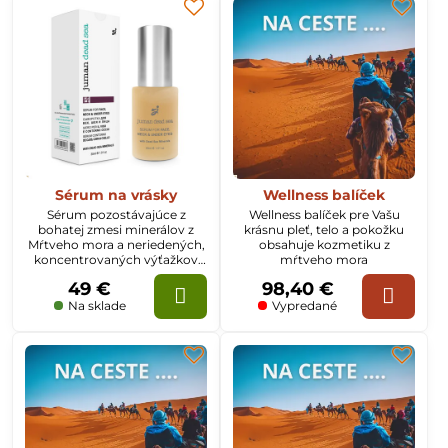
Sérum na vrásky
Wellness balíček
Sérum pozostávajúce z
Wellness balíček pre Vašu
bohatej zmesi minerálov z
krásnu pleť, telo a pokožku
Mŕtveho mora a neriedených,
obsahuje kozmetiku z
koncentrovaných výťažkov
mŕtveho mora
arganového, mandľového,
49 €
98,40 €
hroznového, jojobového,
olivového oleja, levandule a
Na sklade
Vypredané
rozmarínu.