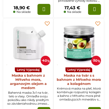
prirodzené výhody kokosu a
esenciálnych olejov.
upokojuje, vyživuje unavenú
18,90 €
17,43 €
pokožku.
Na sklade
Na sklade
40%
50%
Letný Výpredaj
Letný Výpredaj
Maska s bahnom z
Maska na tvár s s
Mŕtveho mora,
bahnom z Mŕtveho mora
arganovým olejom a
a kolagénom
medom
Krémová maska na pleť, ktorá
kombinuje rozpustný kolagén
Bahenná maska 3v1 na tvár,
a bahno z Mŕtveho mora plné
telo a vlasy. Omlaďte svoju
omladzujúcich minerálov s
pokožku ako nikdy predtým
avokádom. Prirodzená
so závideniahodnou zmesou
regenerácia pokožky.
bahna z Mŕtveho mora, medu,