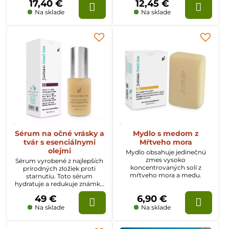
17,40 €
12,45 €
arganového oleja, vitamínov a
množstva minerálov
Na sklade
Na sklade
zlepšujúcich pokožku.
Sérum na očné vrásky a
Mydlo s medom z
tvár s esenciálnymi
Mŕtveho mora
olejmi
Mydlo obsahuje jedinečnú
zmes vysoko
Sérum vyrobené z najlepších
koncentrovaných solí z
prírodných zložiek proti
mŕtveho mora a medu.
starnutiu. Toto sérum
hydratuje a redukuje známky
starnutia. Tiež rieši tmavé
49 €
6,90 €
kruhy a opuchy pod očami,
takže vaša pleť vyzerá mladšie,
Na sklade
Na sklade
sviežo a žiarivo.