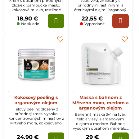
krém s obsahom prírodných
Aloe Vera, zmiešaný s
zložiek (bambucké maslo,
prírodnými rastlinnými a
kokosové mlieko, rastlinné
éterickými olejmi (arganový,
extrakty) a minerálov z
mandľový, olivový, jojobový,
18,90 €
22,55 €
Mŕtveho mora, s jemnou
slnečnicový)
vôňou granátového jablka.
Na sklade
Vypredané
Kokosový peeling s
Maska s bahnom z
arganovým olejom
Mŕtveho mora, medom a
arganovým olejom
Telový peeling zložený z
prírodnej zmesi vysoko
Bahenná maska 3v1 na tvár,
koncentrovaných minerálov z
telo a vlasy, s arganovým
Mŕtveho mora, kokosového
olejom a medom. Bahno s
mlieka a arganového oleja,
vysokým obsahom minerálov
odstraňuje odumreté bunky z
z Mŕtveho mora, v kombinácii
24,90 €
29 €
povrchu kože.
s koncentrovanými