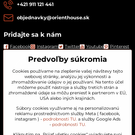
+421 911 121 441
objednavky​@orienthouse​.sk
Pridajte sa k nám
Facebook
Instagram
Twitter
Youtube
Pinterest
Predvoľby súkromia
Cookies používame na zlepšenie vašej návštevy tejto
webovej stránky, analýzu jej výkonnosti a
zhromažďovanie údajov o jej používaní. Na tento účel
môžeme použiť nástroje a služby tretích strán a
zhromaždené údaje sa môžu preniesť k partnerom v EÚ,
USA alebo iných krajinách.
Orient House
Súbory cookies využívame aj na personalizovanú
reklamu prostredníctvom služby Meta ( facebook,
instagram ) -
podrobnosti TU.
a služby Google Ads
Arganový olej
-
podrobnosti TU.
Kliknutím na „Prijať všetky cookies“ vyjadrujete svoj