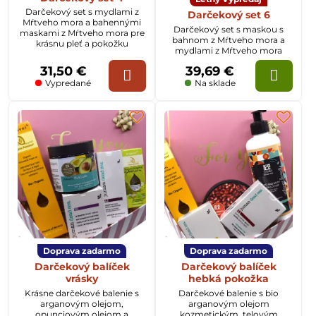
Darčekový set s mydlami z
Darčekový set 6
Mŕtveho mora a bahennými
Darčekový set s maskou s
maskami z Mŕtveho mora pre
bahnom z Mŕtveho mora a
krásnu pleť a pokožku
mydlami z Mŕtveho mora
31,50 €
39,69 €
Vypredané
Na sklade
Doprava zadarmo
Doprava zadarmo
Darčekový balíček
Darčekový balíček
vrásky
hebká pokožka
Krásne darčekové balenie s
Darčekové balenie s bio
arganovým olejom,
arganovým olejom
opunciovým olejom a
kozmetickým, telovým