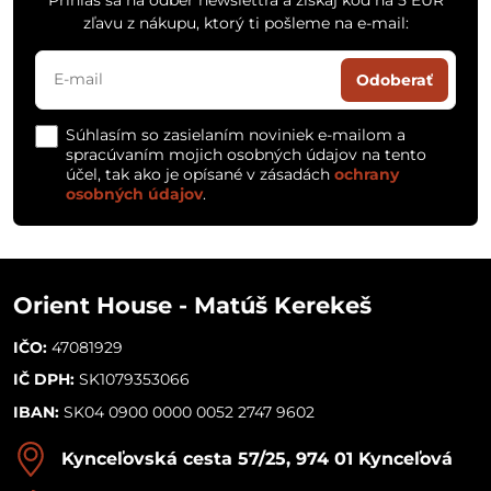
zľavu z nákupu, ktorý ti pošleme na e-mail:
Odoberať
Súhlasím so zasielaním noviniek e-mailom a
spracúvaním mojich osobných údajov na tento
účel, tak ako je opísané v zásadách
ochrany
osobných údajov
.
Orient House - Matúš Kerekeš
IČO:
47081929
IČ DPH:
SK1079353066
IBAN:
SK04 0900 0000 0052 2747 9602
Kynceľovská cesta 57/25, 974 01 Kynceľová