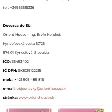
tel.: +34963515336
Dovozca do EU:
Orient House - Ing. Ervín Kerekeš
Kynceľovská cesta 57/25
974 01 Kynceľová, Slovakia
IČO:
35493402
IČ DPH:
SK1029122215
mob.:
+421 903 489 816
e-mail:
objednavky@orienthouse.sk
stránka:
www.orienthouse.sk