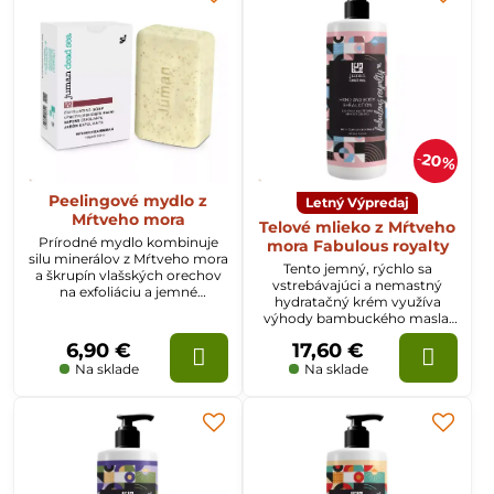
20%
Peelingové mydlo z
Letný Výpredaj
Mŕtveho mora
Telové mlieko z Mŕtveho
Prírodné mydlo kombinuje
mora Fabulous royalty
silu minerálov z Mŕtveho mora
Tento jemný, rýchlo sa
a škrupín vlašských orechov
vstrebávajúci a nemastný
na exfoliáciu a jemné
hydratačný krém využíva
odstránenie nežiaducich
výhody bambuckého masla,
odumretých kožných buniek,
kakaového masla a soli z
vďaka čomu bude vaša pleť
6,90 €
17,60 €
Mŕtveho mora na
jasnejšia a bude mať čistý a
minimalizáciu suchosti a
Na sklade
Na sklade
žiarivý vzhľad.
ochranu pred popraskaním pri
pravidelnom používaní,
pričom zanecháva pokožku
neuveriteľne jemnú, hladkú a
vyživenú.