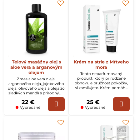
Telový masážny olej s
Krém na strie z Mŕtveho
aloe vera a arganovým
mora
olejom
Tento neparfumovaný
produkt, ktorý prirodzene
Zmes aloe vera oleja,
obnovuje pružnosť pokožky,
arganového oleja, jojobového
si zamilujete. Krém pomáha
oleja, olivového oleja a oleja zo
pokožke zotaviť sa z rôznych
sladkých mandlí s prírodnými
typov poškodenia tkaniva a
bylinkami a ďalšími
22 €
25 €
pomáha znižovať výskyt jaziev
esenciálnymi olejmi. Tento
a strií.
masážny olej funguje ako
Vypredané
Vypredané
výborný stimulátor krvného
obehu.