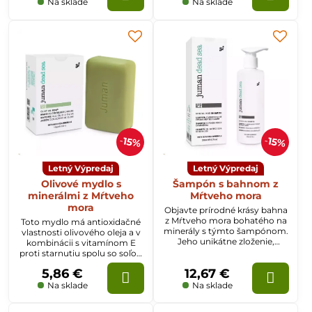
mora
Na sklade
Na sklade
15%
15%
Letný Výpredaj
Letný Výpredaj
Olivové mydlo s
Šampón s bahnom z
minerálmi z Mŕtveho
Mŕtveho mora
mora
Objavte prírodné krásy bahna
z Mŕtveho mora bohatého na
Toto mydlo má antioxidačné
minerály s týmto šampónom.
vlastnosti olivového oleja a v
Jeho unikátne zloženie,
kombinácii s vitamínom E
obohatené o bahno z Mŕtveho
proti starnutiu spolu so soľou
mora a rastlinné extrakty, čistí
z Mŕtveho mora nielen vyčistí
5,86 €
12,67 €
a vyživuje korienky a pokožku
a zvlhčí pokožku, ale tiež
hlavy, vďaka čomu sú vaše
ochráni pokožku pred
Na sklade
Na sklade
vlasy hladké a silné s jemnou
známkami starnutia.
dlhotrvajúcou vôňou.