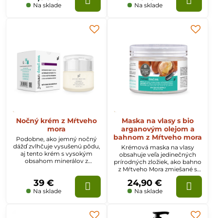
prírodnými zložkami, účinne
Na sklade
Na sklade
pôsobí na všetky typy pleti a
vlasy.
Nočný krém z Mŕtveho
Maska na vlasy s bio
mora
arganovým olejom a
bahnom z Mŕtveho mora
Podobne, ako jemný nočný
dážď zvlhčuje vysušenú pôdu,
Krémová maska na vlasy
aj tento krém s vysokým
obsahuje veľa jedinečných
obsahom minerálov z
prírodných zložiek, ako bahno
Mŕtveho mora.
z Mŕtveho Mora zmiešané s
bambuckým maslom,
39 €
24,90 €
arganovým olejom a ďalšími
esenciálnimi olejmi ako
Na sklade
Na sklade
kokosový a mandľový olej.