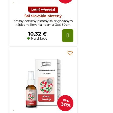
Letný Výpredaj
Šál Slovakia pletený
Krásny červený pletený šál s vyšívaným
nápisom Slovakia, rozmer 30x180cm
10,32 €
Na sklade
12 €
30%