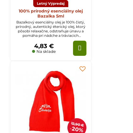
Letný Výpredaj
100% prírodný esenciálny olej
Bazalka 5ml
Bazalkový esenciálny olej je 100% čistý,
prírodný, autentický éterický olej, ktorý
pôsobí relaxačne, odstraňuje únavu a
pomáha pri nádche a tráviacich
ťažkostiach.
4,83 €
Na sklade
12,90 €
20%