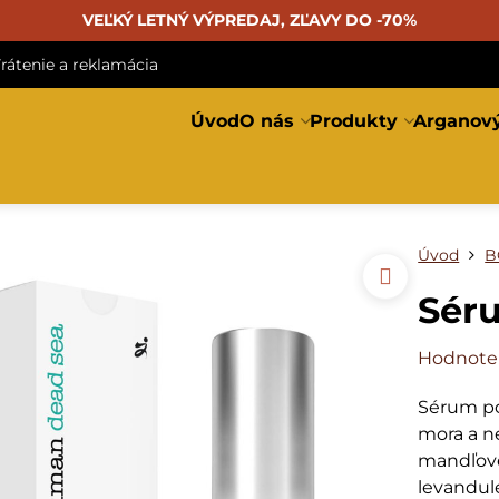
VEĽKÝ LETNÝ VÝPREDAJ, ZĽAVY DO -70%
rátenie a reklamácia
Úvod
O nás
Produkty
Arganový
Úvod
B
Sér
Hodnote
Sérum po
mora a n
mandľové
levandul