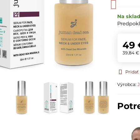
Na skla
Predpokl
49 
39,84 
Prida
Výrobca:
Potr