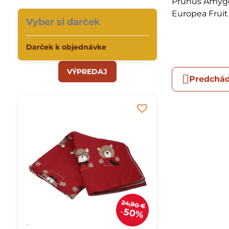
Prunus Amygdal
Europea Fruit 
Vyber si darček
Darček k objednávke
VÝPREDAJ
Predchád
24,90 €
50%