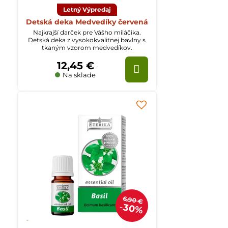
Letný Výpredaj
Detská deka Medvedíky červená
Najkrajší darček pre Vášho miláčika.
Detská deka z vysokokvalitnej bavlny s
tkaným vzorom medvedíkov.
12,45 €
Na sklade
6,90 €
30%