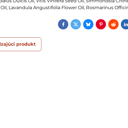
us Dulcis Oil, Vitis Vinifera Seed Oil, Simmondsia Chine
Oil, Lavandula Angustifolia Flower Oil, Rosmarinus Officin
Facebook
Twitter
Bluesky
Pinterest
Reddi
zajúci produkt