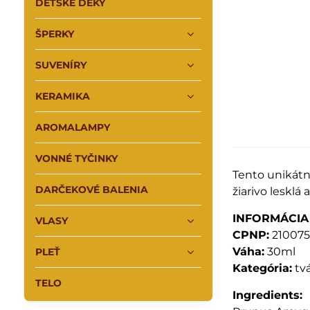
DETSKÉ DEKY
ŠPERKY
SUVENÍRY
KERAMIKA
AROMALAMPY
VONNÉ TYČINKY
Tento unikátn
DARČEKOVÉ BALENIA
žiarivo leskl
INFORMÁCIA
VLASY
CPNP:
21007
Váha:
30ml
PLEŤ
Kategória:
tvá
TELO
Ingredients: