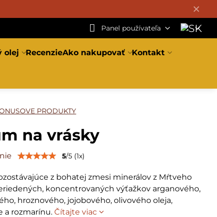
✕
Panel používateľa
 olej
Recenzie
Ako nakupovať
Kontakt
ONUSOVE PRODUKTY
um na vrásky
nie
5
/
5
(
1
x)
zostávajúce z bohatej zmesi minerálov z Mŕtveho
eriedených, koncentrovaných výťažkov arganového,
ho, hroznového, jojobového, olivového oleja,
e a rozmarínu.
Čítajte viac