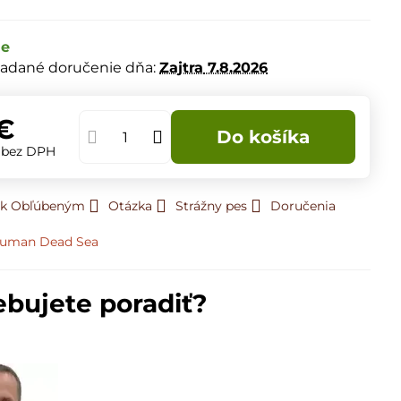
de
adané doručenie dňa:
Zajtra
7.8.2026
€
Do košíka
€
bez DPH
ť k Obľúbeným
Otázka
Strážny pes
Doručenia
Juman Dead Sea
ebujete poradiť?