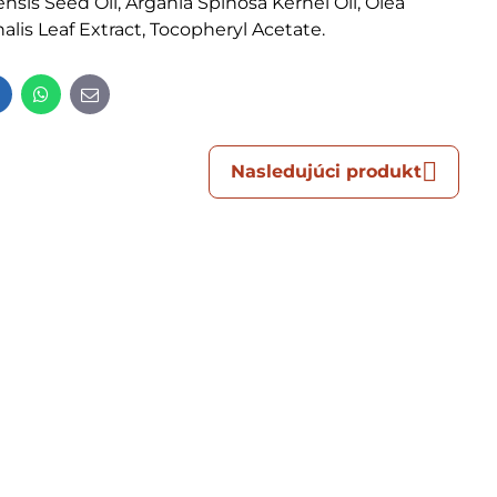
nsis Seed Oil, Argania Spinosa Kernel Oil, Olea
alis Leaf Extract, Tocopheryl Acetate.
t
LinkedIn
WhatsApp
E-
mail
Nasledujúci produkt