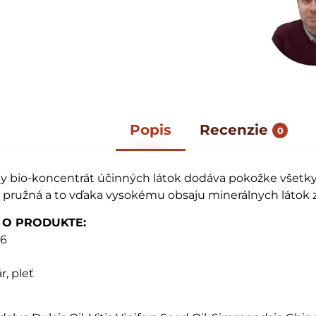
Popis
Recenzie
0
y bio-koncentrát účinných látok dodáva pokožke všetky d
á a pružná a to vďaka vysokému obsaju minerálnych látok
 O PRODUKTE:
56
r, pleť