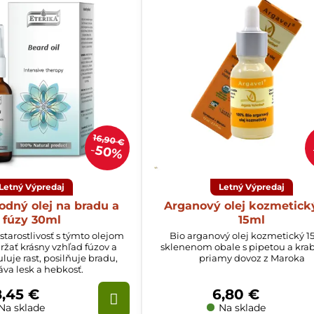
16,90 €
50%
Letný Výpredaj
Letný Výpredaj
odný olej na bradu a
Arganový olej kozmetick
fúzy 30ml
15ml
tarostlivosť s týmto olejom
Bio arganový olej kozmetický 1
žať krásny vzhľad fúzov a
sklenenom obale s pipetou a kra
luje rast, posilňuje bradu,
priamy dovoz z Maroka
va lesk a hebkosť.
8,45 €
6,80 €
Na sklade
Na sklade