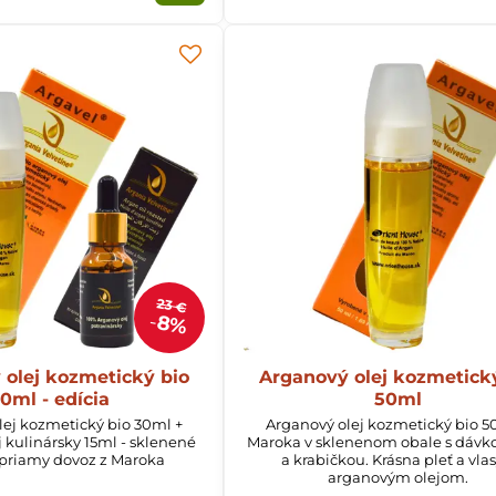
23 €
8%
 olej kozmetický bio
Arganový olej kozmetick
0ml - edícia
50ml
lej kozmetický bio 30ml +
Arganový olej kozmetický bio 5
 kulinársky 15ml - sklenené
Maroka v sklenenom obale s dáv
 priamy dovoz z Maroka
a krabičkou. Krásna pleť a vlas
arganovým olejom.