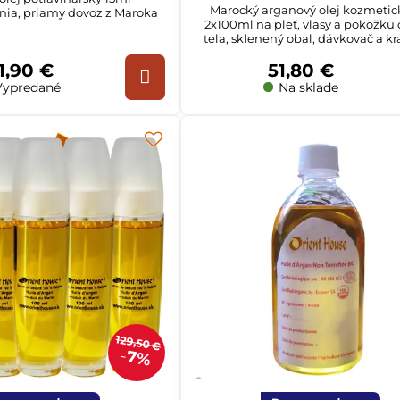
Marocký arganový olej kozmetic
nia, priamy dovoz z Maroka
2x100ml na pleť, vlasy a pokožku
tela, sklenený obal, dávkovač a kr
1,90 €
51,80 €
ypredané
Na sklade
129,50 €
7%