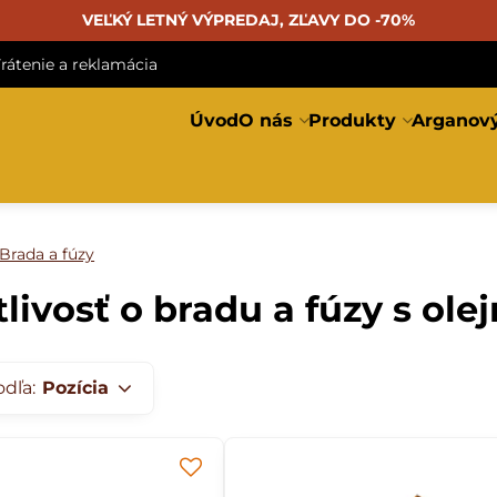
VEĽKÝ LETNÝ VÝPREDAJ, ZĽAVY DO -70%
rátenie a reklamácia
Úvod
O nás
Produkty
Arganový
Brada a fúzy
tlivosť o bradu a fúzy s ole
odľa:
Pozícia