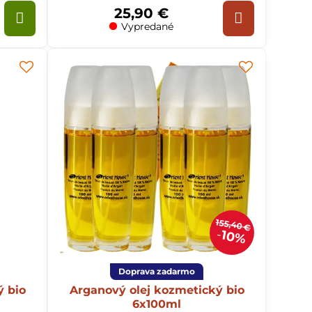
25,90 €
Vypredané
155,40 €
10%
Doprava zadarmo
ý bio
Arganový olej kozmetický bio
6x100ml