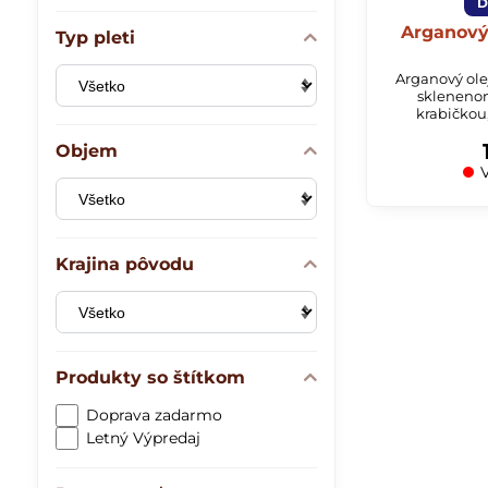
D
Arganový
Typ pleti
Arganový ole
skleneno
krabičkou
Objem
V
Krajina pôvodu
Produkty so štítkom
Doprava zadarmo
Letný Výpredaj