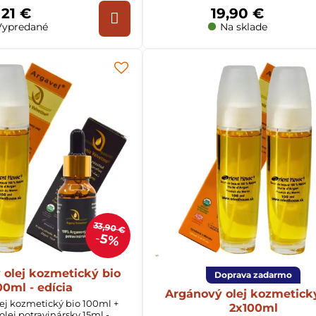
21 €
19,90 €
ypredané
Na sklade
33,90 €
5%
 olej kozmetický bio
Doprava zadarmo
00ml - edícia
Argánový olej kozmetick
ej kozmetický bio 100ml +
2x100ml
lej potravinársky 15ml -