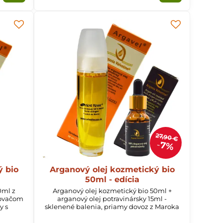
27,90 €
7%
ý bio
Arganový olej kozmetický bio
50ml - edícia
0ml z
Arganový olej kozmetický bio 50ml +
kovačom
arganový olej potravinársky 15ml -
y s
sklenené balenia, priamy dovoz z Maroka