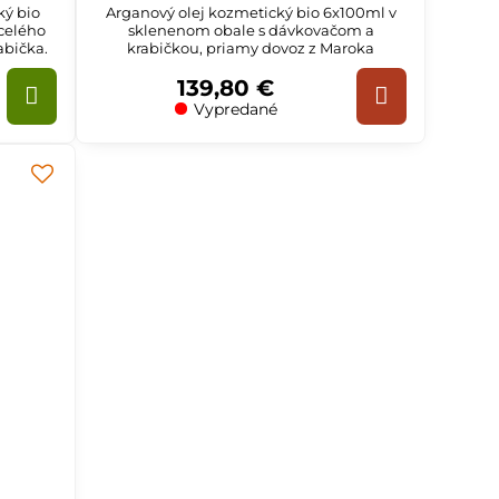
ký bio
Arganový olej kozmetický bio 6x100ml v
 celého
sklenenom obale s dávkovačom a
abička.
krabičkou, priamy dovoz z Maroka
139,80 €
Vypredané