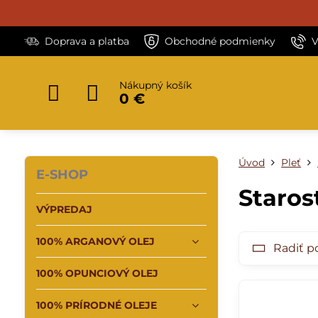
Doprava a platba
Obchodné podmienky
V
Nákupný košík
0 €
Úvod
Pleť
E-SHOP
Staros
VÝPREDAJ
100% ARGANOVÝ OLEJ
Radiť p
100% OPUNCIOVÝ OLEJ
100% PRÍRODNÉ OLEJE