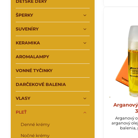
DETSKÉ DEKY
ŠPERKY
SUVENÍRY
KERAMIKA
AROMALAMPY
VONNÉ TYČINKY
DARČEKOVÉ BALENIA
VLASY
Arganový
3
PLEŤ
Arganový o
arganový olej
Denné krémy
balenia,
Nočné krémy