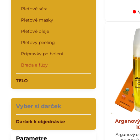
Pleťové séra
V
Pleťové masky
Pleťové oleje
Pleťový peeling
Prípravky po holení
Brada a fúzy
TELO
Vyber si darček
Arganový
Darček k objednávke
1
Arganový ol
Parametre
arganový o