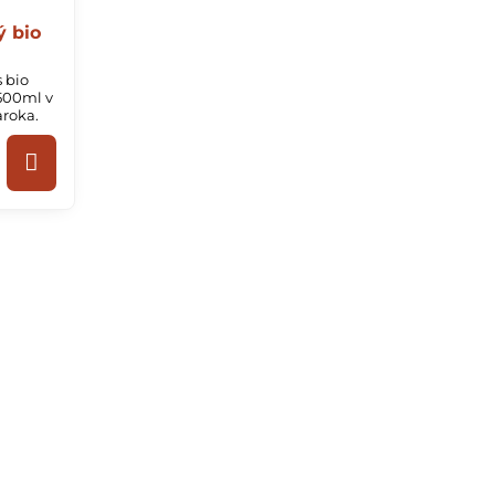
ý bio
s bio
500ml v
aroka.