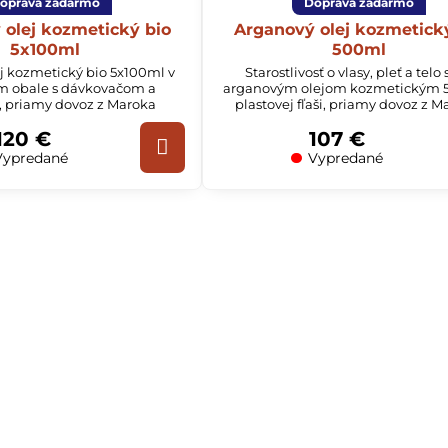
oprava zadarmo
Doprava zadarmo
 olej kozmetický bio
Arganový olej kozmetick
5x100ml
500ml
j kozmetický bio 5x100ml v
Starostlivosť o vlasy, pleť a telo 
m obale s dávkovačom a
arganovým olejom kozmetickým 
, priamy dovoz z Maroka
plastovej fľaši, priamy dovoz z M
120 €
107 €
ypredané
Vypredané