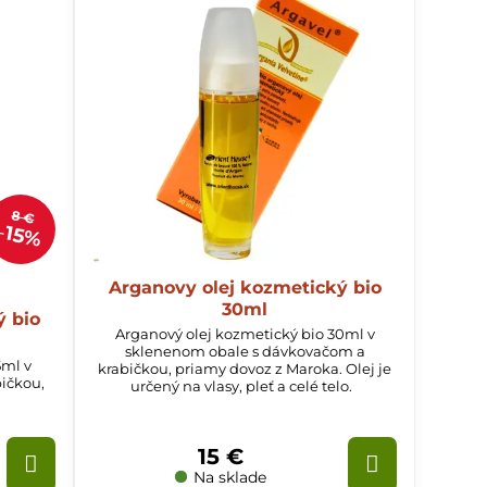
8 €
15%
Arganovy olej kozmetický bio
30ml
ý bio
Arganový olej kozmetický bio 30ml v
sklenenom obale s dávkovačom a
5ml v
krabičkou, priamy dovoz z Maroka. Olej je
bičkou,
určený na vlasy, pleť a celé telo.
15 €
Na sklade