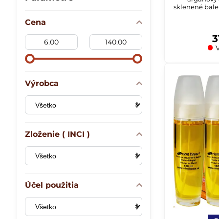
sklenené bale
Cena
3
Od:
Do:
V
Výrobca
Zloženie ( INCI )
Účel použitia