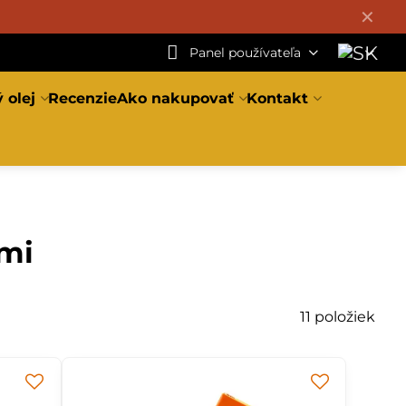
✕
Panel používateľa
 olej
Recenzie
Ako nakupovať
Kontakt
jmi
11
položiek