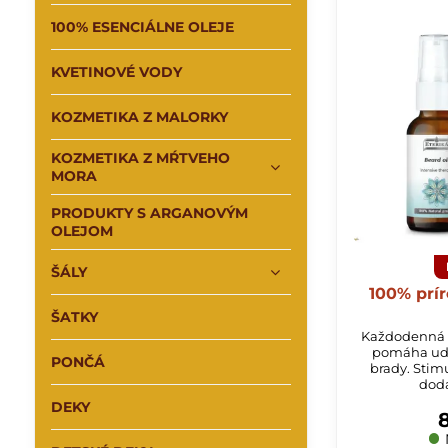
100% ESENCIÁLNE OLEJE
KVETINOVÉ VODY
KOZMETIKA Z MALORKY
KOZMETIKA Z MŔTVEHO
MORA
PRODUKTY S ARGANOVÝM
OLEJOM
ŠÁLY
100% prír
ŠATKY
Každodenná s
pomáha udr
PONČÁ
brady. Stimu
dodá
DEKY