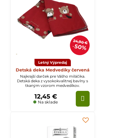
24,90 €
50%
Letný Výpredaj
Detská deka Medvedíky červená
Najkrajší darček pre Vášho miláčika.
Detská deka z vysokokvalitnej bavlny s
tkaným vzorom medvedíkov.
12,45 €
Na sklade