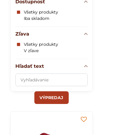
Dostupnosť
Všetky produkty
Iba skladom
Zľava
Všetky produkty
V zľave
Hľadať text
Prehľadať
výsledky
filtra
VÝPREDAJ
fulltextom