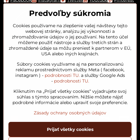
Predvoľby súkromia
Cookies používame na zlepšenie vašej návštevy tejto
webovej stránky, analýzu jej výkonnosti a
zhromažďovanie údajov o jej používaní. Na tento účel
môžeme použiť nástroje a služby tretích strán a
zhromaždené údaje sa môžu preniesť k partnerom v EÚ,
USA alebo iných krajinách.
Orient House
Súbory cookies využívame aj na personalizovanú
reklamu prostredníctvom služby Meta ( facebook,
instagram ) -
podrobnosti TU.
a služby Google Ads
Arganový olej
-
podrobnosti TU.
Kliknutím na „Prijať všetky cookies“ vyjadrujete svoj
Obľúbené kategórie
súhlas s týmto spracovaním. Nižšie môžete nájsť
podrobné informácie alebo upraviť svoje preferencie.
Zásady ochrany osobných údajov
Prijať všetky cookies
©
2026
Copyright