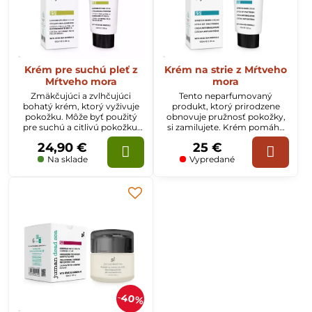
Krém pre suchú pleť z
Krém na strie z Mŕtveho
Mŕtveho mora
mora
Zmäkčujúci a zvlhčujúci
Tento neparfumovaný
bohatý krém, ktorý vyživuje
produkt, ktorý prirodzene
pokožku. Môže byť použitý
obnovuje pružnosť pokožky,
pre suchú a citlivú pokožku.
si zamilujete. Krém pomáha
Krém ošetruje aj podráždenú
pokožke zotaviť sa z rôznych
24,90 €
25 €
pokožku, aby sa znížila strata
typov poškodenia tkaniva a
vody z pokožky.
pomáha znižovať výskyt jaziev
Na sklade
Vypredané
a strií.
40%