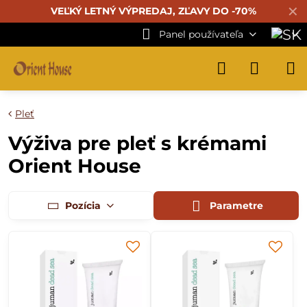
✕
VEĽKÝ LETNÝ VÝPREDAJ, ZĽAVY DO -70%
Panel používateľa
Pleť
Výživa pre pleť s krémami
Orient House
Pozícia
Parametre