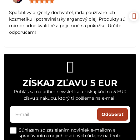
Hodnotenie:
5
/
Spoľahlivý a rýchly dodávateľ, rada používam ich
5
kozmetiku i potravinársky arganový olej. Produkty sú
mimoriadne kvalitné a príjemné na pokožku. Určite
odporúčam!
ZÍSKAJ ZĽAVU 5 EUR
Prihlás sa na odber newslettra a získaj kód na 5 EUR
zľavu z nákupu, ktorý ti pošleme na e-mail:
Odoberať
Súhlasím so zasielaním noviniek e-mailom a
spracúvaním mojich osobných údajov na tento