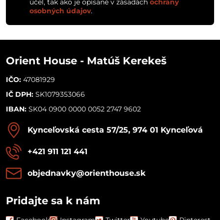
účel, tak ako je opísané v zásadách
ochrany
osobných údajov
.
Orient House - Matúš Kerekeš
IČO:
47081929
IČ DPH:
SK1079353066
IBAN:
SK04 0900 0000 0052 2747 9602
Kynceľovská cesta 57/25, 974 01 Kynceľová
+421 911 121 441
objednavky​@orienthouse​.sk
Pridajte sa k nám
Facebook
Instagram
Twitter
Youtube
Pinterest