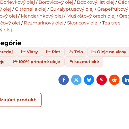
/
Borievkový olej
/
Borovicový olej
/
Bobkový list olej
/
Cédr
 olej
/
Citronella olej
/
Eukalyptusový olej
/
Grapefruitový
ový olej
/
Mandarínkový olej
/
Muškátový orech olej
/
Ore
ový olej
/
Rozmarínový olej
/
Škoricový olej
/
Tea tree
ý olej
tegórie
predaj
Vlasy
Pleť
Telo
Oleje na vlasy
eje
100% prírodné oleje
kozmetické
Facebook
Twitter
Bluesky
Pinterest
Reddi
zajúci produkt