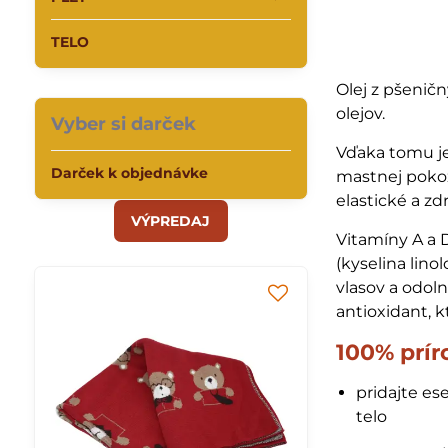
TELO
Olej z pšenič
olejov.
Vyber si darček
Vďaka tomu je
Darček k objednávke
mastnej pokož
elastické a zd
VÝPREDAJ
Vitamíny A a 
(kyselina lin
vlasov a odoln
antioxidant, 
100% prír
pridajte ese
telo