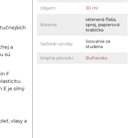
Objem:
30 ml
sklenená fľaša,
Balenie:
sprej, papierová
jtučnejších
krabička
lisovanie za
Spôsob výroby:
studena
chej a
mu sú
Krajina pôvodu:
Bulharsko
ín F
lasticitu
 E je silný
leť, vlasy a