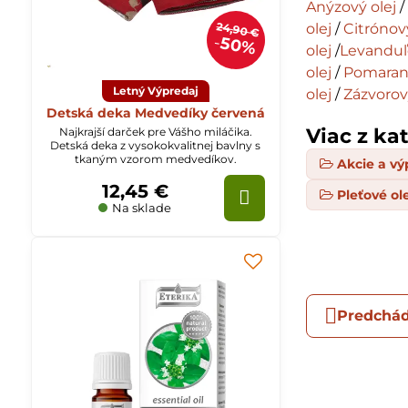
Anýzový olej
24,90 €
olej
/
Citrónový
50%
olej
/
Levanduľ
olej
/
Pomaranč
Letný Výpredaj
olej
/
Zázvorov
Detská deka Medvedíky červená
Viac z ka
Najkrajší darček pre Vášho miláčika.
Detská deka z vysokokvalitnej bavlny s
tkaným vzorom medvedíkov.
Akcie a vý
12,45 €
Pleťové ol
Na sklade
Predchád