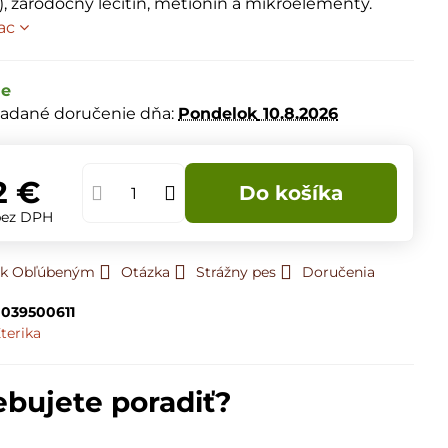
), zárodočný lecitín, metionín a mikroelementy.
iac
de
adané doručenie dňa:
Pondelok
10.8.2026
2 €
Do košíka
bez DPH
ť k Obľúbeným
Otázka
Strážny pes
Doručenia
039500611
terika
ebujete poradiť?