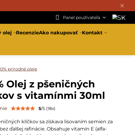
✕
Panel používateľa
 olej
Recenzie
Ako nakupovať
Kontakt
00% prírodné oleje
 Olej z pšeničných
kov s vitamínmi 30ml
nie
5
/
5
(
18
x)
eničných klíčkov sa získava lisovaním semien za
ez ďalšej rafinácie. Obsahuje vitamín E (alfa-