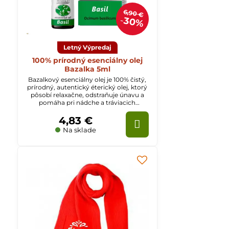
6,90 €
30%
Letný Výpredaj
100% prírodný esenciálny olej
Bazalka 5ml
Bazalkový esenciálny olej je 100% čistý,
prírodný, autentický éterický olej, ktorý
pôsobí relaxačne, odstraňuje únavu a
pomáha pri nádche a tráviacich
ťažkostiach.
4,83 €
Na sklade