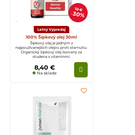
12 €
30%
Letný Výpredaj
100% Šípkový olej 30ml
Šípkový olej je jedným z
najpoužívanejších olejov proti starnutiu.
Organický šípkový olej lisovaný za
studena s vitamínmi.
8,40 €
Na sklade