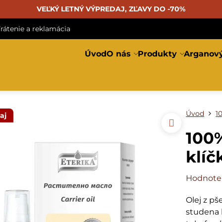
VEĽKÝ LETNÝ VÝPREDAJ, ZĽAVY DO -70%
rátenie a reklamácia
Úvod
O nás
Produkty
Arganový
Úvod
1
aj
100%
klíč
Hodnote
Olej z pš
studena b