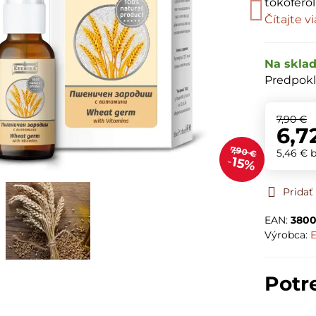
tokoferol
Čítajte v
Na skla
Predpokl
7,90 €
6,7
7,90 €
5,46 €
15%
Prida
EAN:
3800
Výrobca:
E
Potr