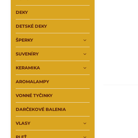
DEKY
DETSKÉ DEKY
ŠPERKY
SUVENÍRY
KERAMIKA
AROMALAMPY
VONNÉ TYČINKY
DARČEKOVÉ BALENIA
VLASY
PLEŤ