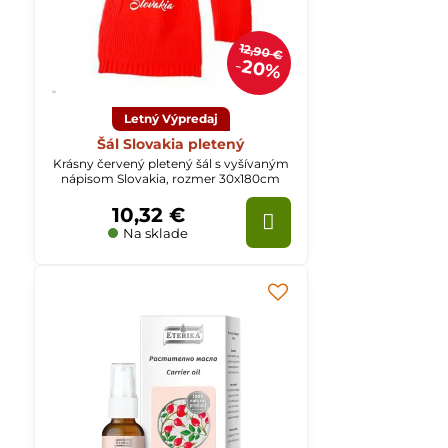
12,90 €
20%
Letný Výpredaj
Šál Slovakia pletený
Krásny červený pletený šál s vyšívaným
nápisom Slovakia, rozmer 30x180cm
10,32 €
Na sklade