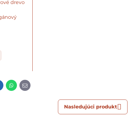
ové drevo
gánový
t
LinkedIn
WhatsApp
E-
mail
Nasledujúci produkt