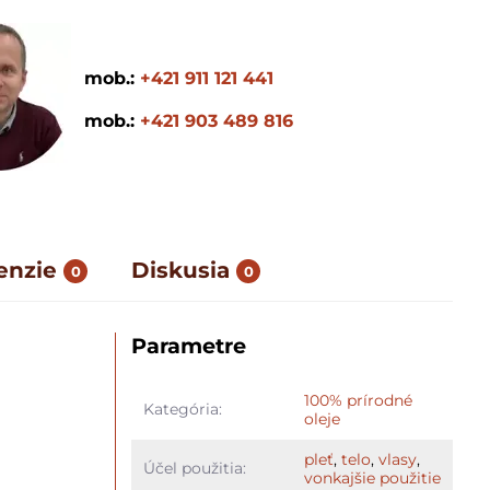
mob.:
+421 911 121 441
mob.:
+421 903 489 816
enzie
Diskusia
0
0
Parametre
100% prírodné
Kategória:
oleje
pleť
,
telo
,
vlasy
,
Účel použitia:
vonkajšie použitie