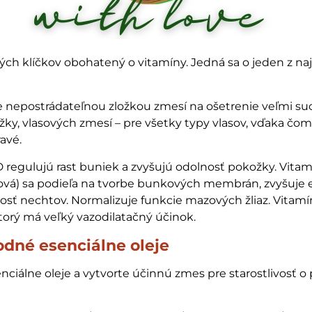
ných klíčkov obohatený o vitamíny. Jedná sa o jeden z na
 nepostrádateľnou zložkou zmesí na ošetrenie veľmi su
ky, vlasových zmesí – pre všetky typy vlasov, vďaka čo
ravé.
D regulujú rast buniek a zvyšujú odolnosť pokožky. Vitam
olová) sa podieľa na tvorbe bunkových membrán, zvyšuje e
osť nechtov. Normalizuje funkcie mazových žliaz. Vitamín
ktorý má veľký vazodilatačný účinok.
odné esenciálne oleje
nciálne oleje a vytvorte účinnú zmes pre starostlivosť o p