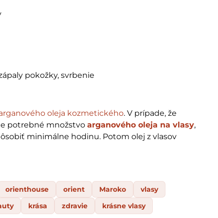
y
zápaly pokožky, svrbenie
arganového oleja kozmetického
. V prípade, že
ste potrebné množstvo
arganového oleja na vlasy
,
pôsobiť minimálne hodinu. Potom olej z vlasov
orienthouse
orient
Maroko
vlasy
auty
krása
zdravie
krásne vlasy