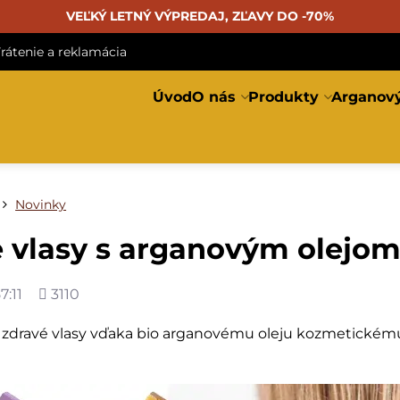
VEĽKÝ LETNÝ VÝPREDAJ, ZĽAVY DO -70%
rátenie a reklamácia
Úvod
O nás
Produkty
Arganový
Novinky
 vlasy s arganovým olejo
Počet
7:11
3110
zobrazení
 zdravé vlasy vďaka bio arganovému oleju kozmetickému