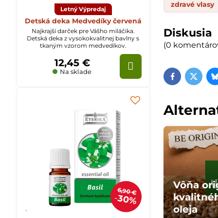
zdravé vlasy
Letný Výpredaj
Detská deka Medvedíky červená
Diskusia
Najkrajší darček pre Vášho miláčika.
Detská deka z vysokokvalitnej bavlny s
(0 komentáro
tkaným vzorom medvedíkov.
12,45 €
Na sklade
Facebook
Twitte
Alterna
Vôňa ori
6,90 €
kvalitn
30%
oleja