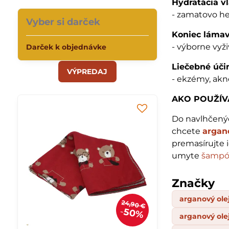
Hydratácia v
- zamatovo he
Vyber si darček
Koniec láma
- výborne vyž
Darček k objednávke
Liečebné úči
VÝPREDAJ
- ekzémy, akn
AKO POUŽÍ
Do navlhčený
chcete
argan
premasírujte 
umyte
šampó
Značky
arganový ole
24,90 €
50%
arganový olej