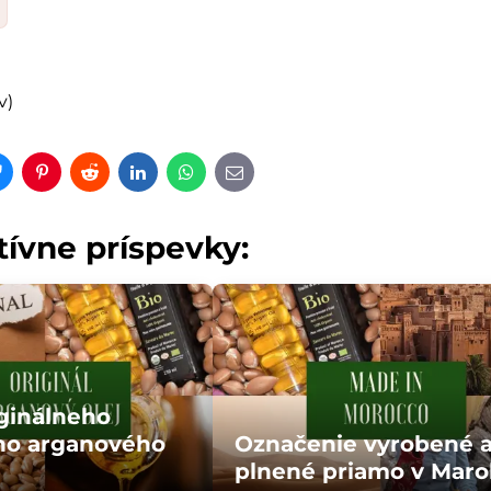
v)
r
Bluesky
Pinterest
Reddit
LinkedIn
WhatsApp
E-
mail
tívne príspevky:
ginálneho
ého arganového
Označenie vyrobené 
plnené priamo v Mar