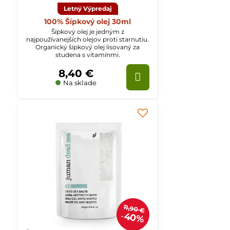
Letný Výpredaj
100% Šípkový olej 30ml
Šípkový olej je jedným z
najpoužívanejších olejov proti starnutiu.
Organický šípkový olej lisovaný za
studena s vitamínmi.
8,40 €
Na sklade
11,90 €
40%