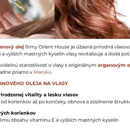
anový olej
firmy Orient House je úžasná prírodná vlaso
 a vyšších mastných kyselín vlasy revitalizuje a dodá potr
avidelnú starostlivosť o vlasy s originálnym
arganovým o
adne priamo v
Maroku
.
ANOVÉHO OLEJA NA VLASY
irodzenej vitality a lesku vlasov
v od korienkov až po končeky, obnova a zosilnenie štrukt
vých korienkov
ému obsahu vitamínu E a vyšších mastných kyselín