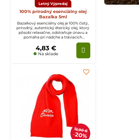
Letný Výpredaj
100% prírodný esenciálny olej
Bazalka 5ml
Bazalkový esenciálny olej je 100% čistý,
prírodný, autentický éterický olej, ktorý
pôsobí relaxačne, odstraňuje únavu a
pomáha pri nádche a tráviacich
ťažkostiach.
4,83 €
Na sklade
12,90 €
20%