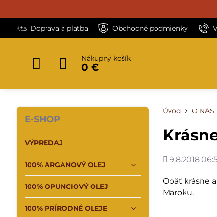
Doprava a platba
Obchodné podmienky
V
Nákupný košík
0 €
Úvod
O NÁS
E-SHOP
Krásne
VÝPREDAJ
Pridané
9.8.2018 06:5
100% ARGANOVÝ OLEJ
Opäť krásne a
100% OPUNCIOVÝ OLEJ
Maroku.
100% PRÍRODNÉ OLEJE