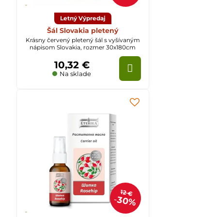
Letný Výpredaj
Šál Slovakia pletený
Krásny červený pletený šál s vyšívaným
nápisom Slovakia, rozmer 30x180cm
10,32 €
Na sklade
12 €
30%