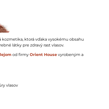
vá kozmetika, ktorá vďaka vysokému obsahu
ebné látky pre zdravý rast vlasov.
lejom
od firmy
Orient House
vyrobeným a
úry vlasov