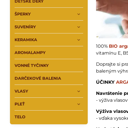
DETSKÉ DEKY
ŠPERKY
SUVENÍRY
KERAMIKA
100%
BIO arg
AROMALAMPY
vitamínu E, B5
Doprajte si pr
VONNÉ TYČINKY
baleným výhr
DARČEKOVÉ BALENIA
ÚČINKY
ARG
VLASY
Navrátenie pr
- výživa vlaso
PLEŤ
Výživa vlaso
TELO
- vďaka vysok