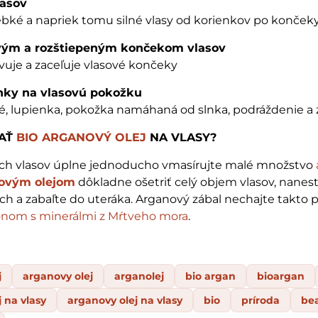
lasov
bké a napriek tomu silné vlasy od korienkov po konček
vým a rozštiepeným končekom vlasov
ivuje a zaceľuje vlasové končeky
nky na vlasovú pokožku
é, lupienka, pokožka namáhaná od slnka, podráždenie a 
VAŤ
BIO ARGANOVÝ OLEJ
NA VLASY?
ch vlasov úplne jednoducho vmasírujte malé množstvo
ovým olejom
dôkladne ošetriť celý objem vlasov, nane
ich a zabaľte do uteráka. Arganový zábal nechajte takto 
nom s minerálmi z Mŕtveho mora
.
j
arganovy olej
arganolej
bio argan
bioargan
 na vlasy
arganovy olej na vlasy
bio
príroda
be