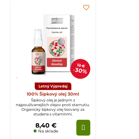
12 €
30%
Letný Výpredaj
100% Šípkový olej 30ml
Šípkový olej je jedným z
najpoužívanejších olejov proti starnutiu.
Organický šípkový olej lisovaný za
studena s vitamínmi.
8,40 €
Na sklade