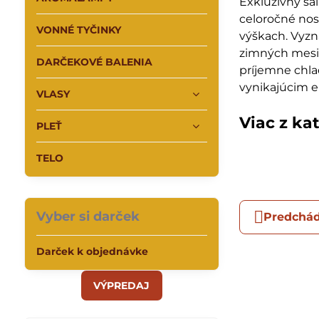
Exkluzívny šá
celoročné nos
VONNÉ TYČINKY
výškach. Vyzn
zimných mesi
DARČEKOVÉ BALENIA
príjemne chla
vynikajúcim 
VLASY
Viac z ka
PLEŤ
TELO
Vyber si darček
Predchád
Darček k objednávke
VÝPREDAJ