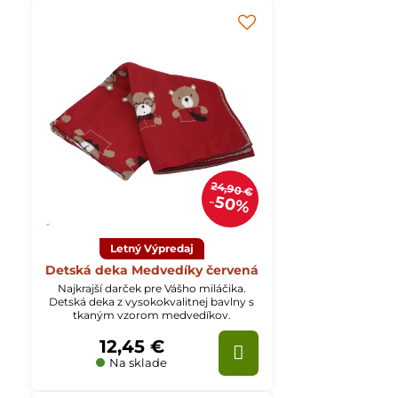
24,90 €
50%
Letný Výpredaj
Detská deka Medvedíky červená
Najkrajší darček pre Vášho miláčika.
Detská deka z vysokokvalitnej bavlny s
tkaným vzorom medvedíkov.
12,45 €
Na sklade