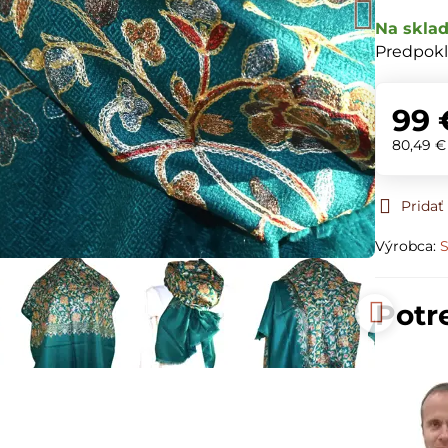
Na skla
Predpokl
99 
80,49 
Prida
Výrobca:
S
Potr