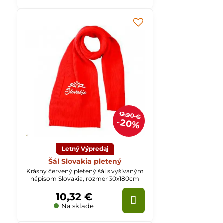
12,90 €
20%
Letný Výpredaj
Šál Slovakia pletený
Krásny červený pletený šál s vyšívaným
nápisom Slovakia, rozmer 30x180cm
10,32 €
Na sklade