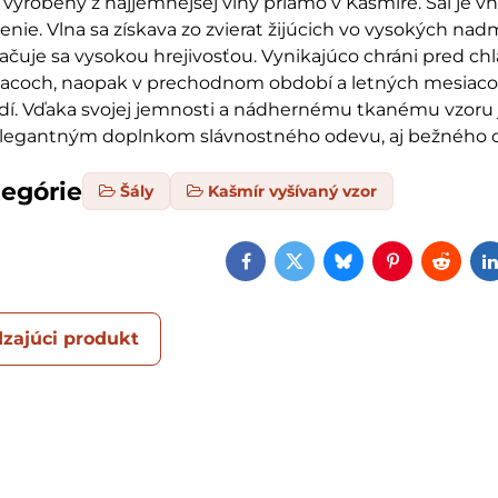
l vyrobený z najjemnejšej vlny priamo v Kašmíre. Šál je 
enie. Vlna sa získava zo zvierat žijúcich vo vysokých na
ačuje sa vysokou hrejivosťou. Vynikajúco chráni pred c
acoch, naopak v prechodnom období a letných mesiac
dí. Vďaka svojej jemnosti a nádhernému tkanému vzoru 
elegantným doplnkom slávnostného odevu, aj bežného o
tegórie
Šály
Kašmír vyšívaný vzor
Facebook
Twitter
Bluesky
Pinterest
Reddi
zajúci produkt