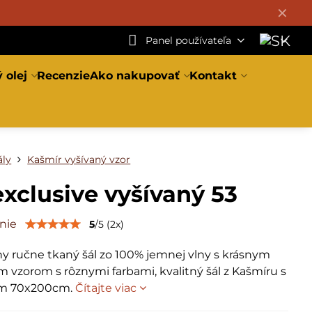
✕
Panel používateľa
 olej
Recenzie
Ako nakupovať
Kontakt
ály
Kašmír vyšívaný vzor
exclusive vyšívaný 53
nie
5
/
5
(
2
x)
ny ručne tkaný šál zo 100% jemnej vlny s krásnym
 vzorom s rôznymi farbami, kvalitný šál z Kašmíru s
m 70x200cm.
Čítajte viac