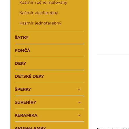
Kašmír ručne maľovaný
Kašmír viacfarebný
Kašmír jednofarebný
ŠATKY
PONČÁ
DEKY
DETSKÉ DEKY
ŠPERKY
SUVENÍRY
KERAMIKA
AROMALAMPY