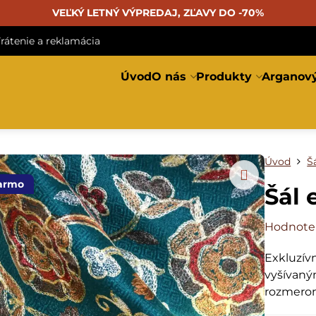
VEĽKÝ LETNÝ VÝPREDAJ, ZĽAVY DO -70%
rátenie a reklamácia
Úvod
O nás
Produkty
Arganový
Úvod
Š
armo
Šál 
Hodnote
Exkluzív
vyšívaným
rozmero