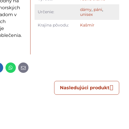
vhodný na
dmorských
dámy
,
páni
,
Určenie:
hladom v
unisex
och
Krajina pôvodu:
Kašmír
je
blečenia.
t
LinkedIn
WhatsApp
E-
mail
Nasledujúci produkt