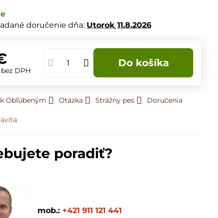
de
adané doručenie dňa:
Utorok
11.8.2026
€
Do košíka
€
bez DPH
ť k Obľúbeným
Otázka
Strážny pes
Doručenia
avita
ebujete poradiť?
mob.:
+421 911 121 441