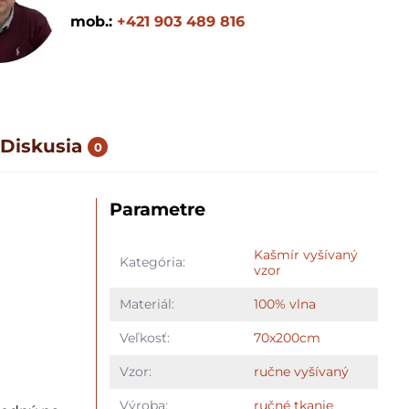
mob.:
+421 903 489 816
Diskusia
0
Parametre
Kašmír vyšívaný
Kategória:
vzor
Materiál:
100% vlna
Veľkosť:
70x200cm
Vzor:
ručne vyšívaný
Výroba:
ručné tkanie