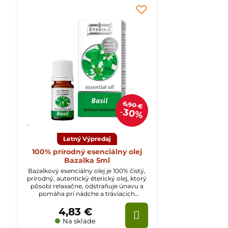
6,90 €
30%
Letný Výpredaj
100% prírodný esenciálny olej
Bazalka 5ml
Bazalkový esenciálny olej je 100% čistý,
prírodný, autentický éterický olej, ktorý
pôsobí relaxačne, odstraňuje únavu a
pomáha pri nádche a tráviacich
ťažkostiach.
4,83 €
Na sklade