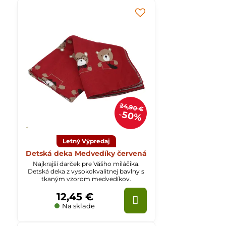
24,90 €
50%
Letný Výpredaj
Detská deka Medvedíky červená
Najkrajší darček pre Vášho miláčika.
Detská deka z vysokokvalitnej bavlny s
tkaným vzorom medvedíkov.
12,45 €
Na sklade