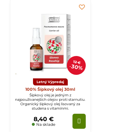
12 €
30%
Letný Výpredaj
100% Šípkový olej 30ml
Šípkový olej je jedným z
najpoužívanejších olejov proti starnutiu.
Organický šípkový olej lisovaný za
studena s vitamínmi.
8,40 €
Na sklade