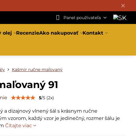
✕
Panel používateľa
 olej
Recenzie
Ako nakupovať
Kontakt
ály
Kašmír ručne maľovaný
maľovaný 91
nie
5
/
5
(
2
x)
ý a dizajnový vlnený šál s krásnym ručne
m vzorom, každý vzor je jedinečný, rozmer šálu je
cm
Čítajte viac