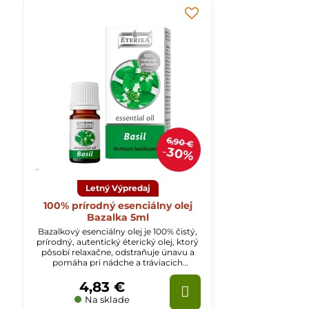
6,90 €
30%
Letný Výpredaj
100% prírodný esenciálny olej
Bazalka 5ml
Bazalkový esenciálny olej je 100% čistý,
prírodný, autentický éterický olej, ktorý
pôsobí relaxačne, odstraňuje únavu a
pomáha pri nádche a tráviacich
ťažkostiach.
4,83 €
Na sklade