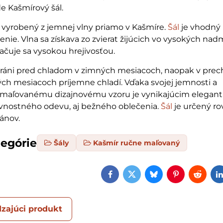
 Kašmírový šál.
l vyrobený z jemnej vlny priamo v Kašmíre.
Šál
je vhodný
enie. Vlna sa získava zo zvierat žijúcich vo vysokých na
ačuje sa vysokou hrejivosťou.
hráni pred chladom v zimných mesiacoch, naopak v pr
ých mesiacoch príjemne chladí. Vďaka svojej jemnosti a
aľovanému dizajnovému vzoru je vynikajúcim elegan
vnostného odevu, aj bežného oblečenia.
Šál
je určený ro
ánov.
tegórie
Šály
Kašmír ručne maľovaný
Facebook
Twitter
Bluesky
Pinterest
Reddi
zajúci produkt