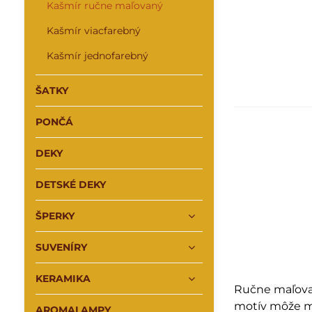
Kašmír ručne maľovaný
Kašmír viacfarebný
Kašmír jednofarebný
ŠATKY
PONČÁ
DEKY
DETSKÉ DEKY
ŠPERKY
SUVENÍRY
KERAMIKA
Ručne maľov
motív môže ma
AROMALAMPY