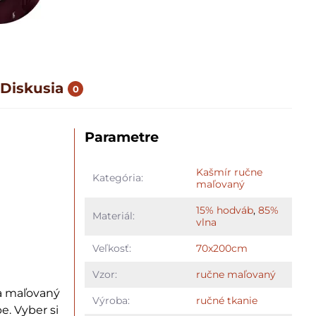
Diskusia
0
Parametre
Kašmír ručne
Kategória:
maľovaný
15% hodváb
,
85%
Materiál:
vlna
Veľkosť:
70x200cm
Vzor:
ručne maľovaný
 a maľovaný
Výroba:
ručné tkanie
. Vyber si