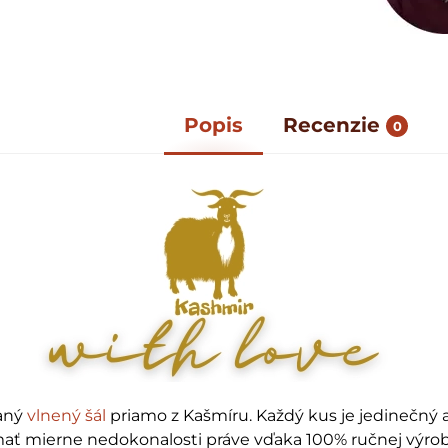
Popis
Recenzie
0
aný
vlnený šál
priamo z Kašmíru. Každý kus je jedinečný
ť mierne nedokonalosti práve vďaka 100% ručnej výrobe