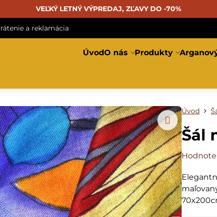
VEĽKÝ LETNÝ VÝPREDAJ, ZĽAVY DO -70%
rátenie a reklamácia
Úvod
O nás
Produkty
Arganový
Úvod
Š
Šál 
Hodnote
Elegantn
maľovaný
70x200