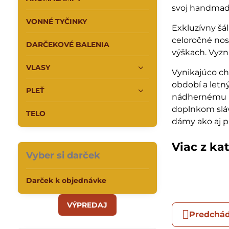
svoj handmade
VONNÉ TYČINKY
Exkluzívny šá
celoročné nos
DARČEKOVÉ BALENIA
výškach. Vyzn
VLASY
Vynikajúco c
období a letn
PLEŤ
nádhernému m
doplnkom slá
TELO
dámy ako aj p
Viac z ka
Vyber si darček
Darček k objednávke
VÝPREDAJ
Predchád