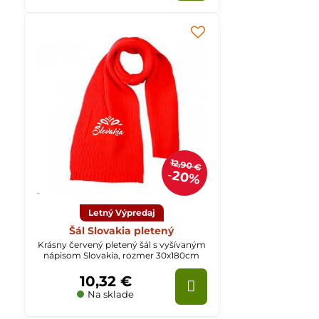
12,90 €
20%
Letný Výpredaj
Šál Slovakia pletený
Krásny červený pletený šál s vyšívaným
nápisom Slovakia, rozmer 30x180cm
10,32 €
Na sklade