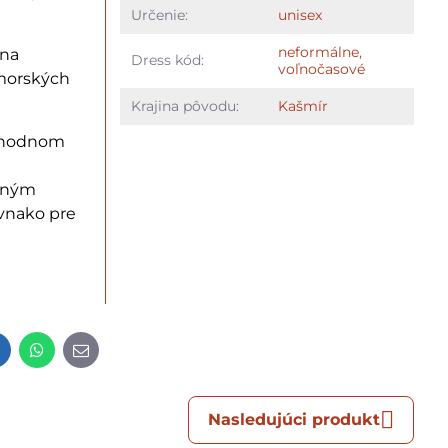
Určenie:
unisex
neformálne,
 na
Dress kód:
voľnočasové
dmorských
Krajina pôvodu:
Kašmír
echodnom
tným
vnako pre
t
LinkedIn
WhatsApp
E-
mail
Nasledujúci produkt