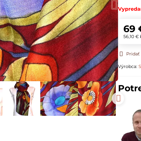
Vypreda
69 
56,10 €
Prida
Výrobca:
S
Potr