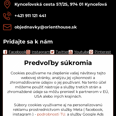
Kynceľovská cesta 57/25, 974 01 Kynceľová
+421 911 121 441
objednavky​@orienthouse​.sk
Pridajte sa k nám
Facebook
Instagram
Twitter
Youtube
Pinterest
Predvoľby súkromia
Cookies používame na zlepšenie vašej návštevy tejto
webovej stránky, analýzu jej výkonnosti a
zhromažďovanie údajov o jej používaní. Na tento účel
môžeme použiť nástroje a služby tretích strán a
zhromaždené údaje sa môžu preniesť k partnerom v EÚ,
USA alebo iných krajinách.
Orient House
Súbory cookies využívame aj na personalizovanú
reklamu prostredníctvom služby Meta ( facebook,
instagram ) -
podrobnosti TU.
a služby Google Ads