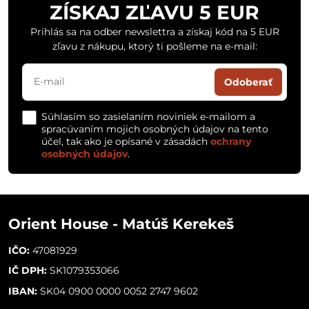
ZÍSKAJ ZĽAVU 5 EUR
Prihlás sa na odber newslettra a získaj kód na 5 EUR
zľavu z nákupu, ktorý ti pošleme na e-mail:
Odoberať
Súhlasím so zasielaním noviniek e-mailom a
spracúvaním mojich osobných údajov na tento
účel, tak ako je opísané v zásadách
ochrany
osobných údajov
.
Orient House - Matúš Kerekeš
IČO:
47081929
IČ DPH:
SK1079353066
IBAN:
SK04 0900 0000 0052 2747 9602