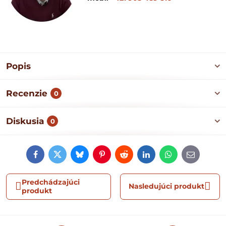
Popis
Recenzie
0
Diskusia
0
Facebook
Twitter
Bluesky
Pinterest
Reddit
LinkedIn
WhatsApp
E-
mail
Predchádzajúci
Nasledujúci produkt
produkt