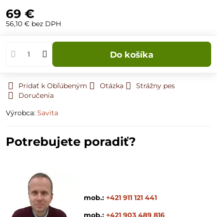
69 €
56,10 €
bez DPH
Do košíka
Pridať k Obľúbeným
Otázka
Strážny pes
Doručenia
Výrobca:
Savita
Potrebujete poradiť?
mob.:
+421 911 121 441
mob.:
+421 903 489 816