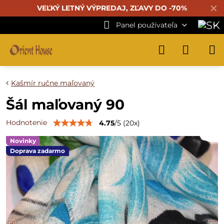
✕
VEĽKÝ LETNÝ VÝPREDAJ, ZĽAVY DO -70%
Panel používateľa
Kašmír ručne maľovaný
Šál maľovaný 90
Hodnotenie
4.75
/
5
(
20
x)
Novinky
Doprava zadarmo