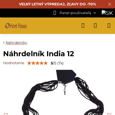
✕
VEĽKÝ LETNÝ VÝPREDAJ, ZĽAVY DO -70%
Panel používateľa
Náhrdelníky
Náhrdelník India 12
Hodnotenie
5
/
5
(
7
x)