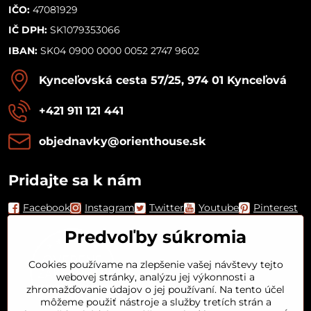
IČO:
47081929
IČ DPH:
SK1079353066
IBAN:
SK04 0900 0000 0052 2747 9602
Kynceľovská cesta 57/25, 974 01 Kynceľová
+421 911 121 441
objednavky​@orienthouse​.sk
Pridajte sa k nám
Facebook
Instagram
Twitter
Youtube
Pinterest
Predvoľby súkromia
Cookies používame na zlepšenie vašej návštevy tejto
webovej stránky, analýzu jej výkonnosti a
zhromažďovanie údajov o jej používaní. Na tento účel
môžeme použiť nástroje a služby tretích strán a