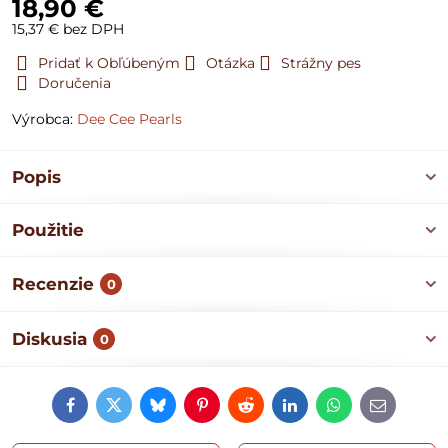
18,90 €
15,37 €
bez DPH
Pridať k Obľúbeným
Otázka
Strážny pes
Doručenia
Výrobca:
Dee Cee Pearls
Popis
Použitie
Recenzie
0
Diskusia
0
Facebook
Twitter
Bluesky
Pinterest
Reddit
LinkedIn
WhatsApp
E-
mail