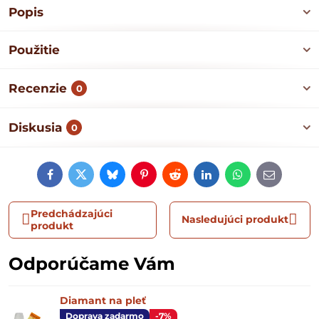
Popis
Použitie
Recenzie
0
Diskusia
0
Facebook
Twitter
Bluesky
Pinterest
Reddit
LinkedIn
WhatsApp
E-
mail
Predchádzajúci
Nasledujúci produkt
produkt
Odporúčame Vám
Diamant na pleť
Doprava zadarmo
-7%