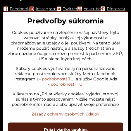
Facebook
Instagram
Twitter
Youtube
Pinterest
Predvoľby súkromia
Cookies používame na zlepšenie vašej návštevy tejto
webovej stránky, analýzu jej výkonnosti a
zhromažďovanie údajov o jej používaní. Na tento účel
môžeme použiť nástroje a služby tretích strán a
zhromaždené údaje sa môžu preniesť k partnerom v EÚ,
USA alebo iných krajinách.
Orient House
Súbory cookies využívame aj na personalizovanú
reklamu prostredníctvom služby Meta ( facebook,
instagram ) -
podrobnosti TU.
a služby Google Ads
Arganový olej
-
podrobnosti TU.
Kliknutím na „Prijať všetky cookies“ vyjadrujete svoj
Obľúbené kategórie
súhlas s týmto spracovaním. Nižšie môžete nájsť
podrobné informácie alebo upraviť svoje preferencie.
Zásady ochrany osobných údajov
Prijať všetky cookies