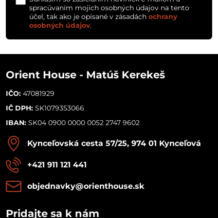
spracúvaním mojich osobných údajov na tento
účel, tak ako je opísané v zásadách
ochrany
osobných údajov
.
Orient House - Matúš Kerekeš
IČO:
47081929
IČ DPH:
SK1079353066
IBAN:
SK04 0900 0000 0052 2747 9602
Kynceľovská cesta 57/25, 974 01 Kynceľová
+421 911 121 441
objednavky​@orienthouse​.sk
Pridajte sa k nám