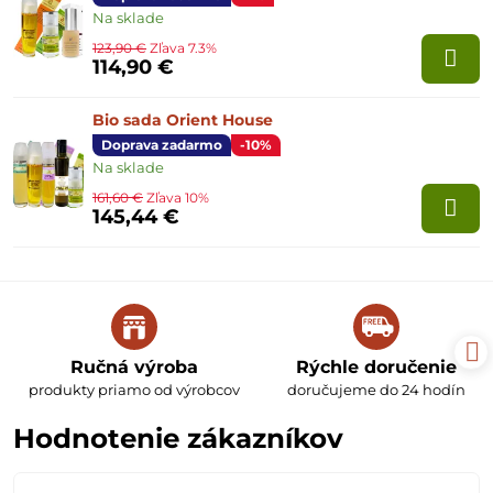
Na sklade
123,90 €
Zľava 7.3%
114,90 €
Bio sada Orient House
Doprava zadarmo
-10%
Na sklade
161,60 €
Zľava 10%
145,44 €
Ručná výroba
Rýchle doručenie
produkty priamo od výrobcov
doručujeme do 24 hodín
Hodnotenie zákazníkov