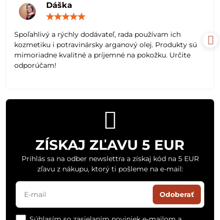
Dáška
Hodnotenie:
5
/
Spoľahlivý a rýchly dodávateľ, rada používam ich
5
kozmetiku i potravinársky arganový olej. Produkty sú
mimoriadne kvalitné a príjemné na pokožku. Určite
odporúčam!
ZÍSKAJ ZĽAVU 5 EUR
Prihlás sa na odber newslettra a získaj kód na 5 EUR
zľavu z nákupu, ktorý ti pošleme na e-mail:
Odoberať
Súhlasím so zasielaním noviniek e-mailom a