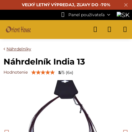
✕
VEĽKÝ LETNÝ VÝPREDAJ, ZĽAVY DO -70%
Panel používateľa
Náhrdelníky
Náhrdelník India 13
Hodnotenie
5
/
5
(
6
x)