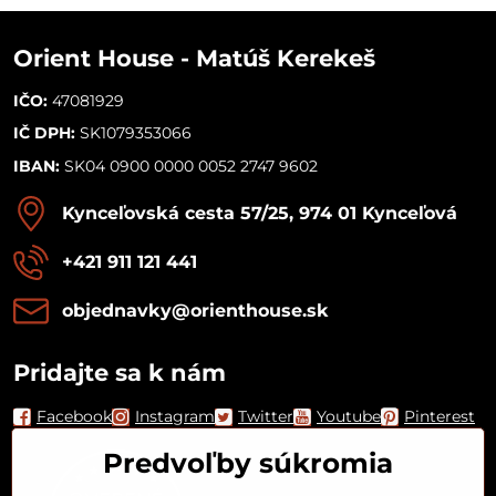
Orient House - Matúš Kerekeš
IČO:
47081929
IČ DPH:
SK1079353066
IBAN:
SK04 0900 0000 0052 2747 9602
Kynceľovská cesta 57/25, 974 01 Kynceľová
+421 911 121 441
objednavky​@orienthouse​.sk
Pridajte sa k nám
Facebook
Instagram
Twitter
Youtube
Pinterest
Predvoľby súkromia