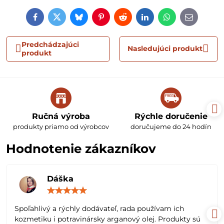
Facebook
Twitter
Bluesky
Pinterest
Reddit
LinkedIn
WhatsApp
E-
mail
Predchádzajúci
Nasledujúci produkt
produkt
Ručná výroba
Rýchle doručenie
produkty priamo od výrobcov
doručujeme do 24 hodín
Hodnotenie zákazníkov
Dáška
Hodnotenie:
5
/
Spoľahlivý a rýchly dodávateľ, rada používam ich
5
kozmetiku i potravinársky arganový olej. Produkty sú