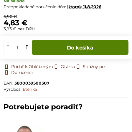
Na sklade
Predpokladané doručenie dňa:
Utorok
11.8.2026
6,90 €
4,83 €
3,93 €
bez DPH
Do košíka
Pridať k Obľúbeným
Otázka
Strážny pes
Doručenia
EAN:
3800039500307
Výrobca:
Eterika
Potrebujete poradiť?