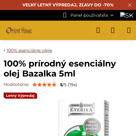
✕
VEĽKÝ LETNÝ VÝPREDAJ, ZĽAVY DO -70%
Panel používateľa
100% esenciálne oleje
100% prírodný esenciálny
olej Bazalka 5ml
Hodnotenie
5
/
5
(
19
x)
Letný Výpredaj