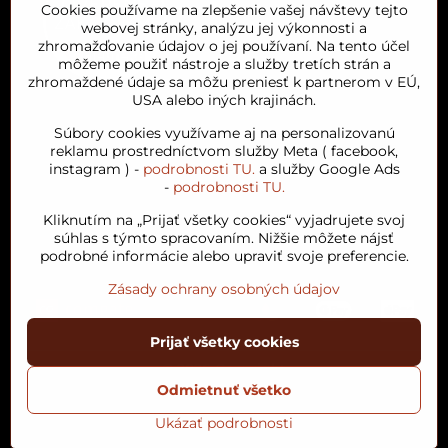
Cookies používame na zlepšenie vašej návštevy tejto
webovej stránky, analýzu jej výkonnosti a
zhromažďovanie údajov o jej používaní. Na tento účel
môžeme použiť nástroje a služby tretích strán a
zhromaždené údaje sa môžu preniesť k partnerom v EÚ,
USA alebo iných krajinách.
Orient House
Súbory cookies využívame aj na personalizovanú
reklamu prostredníctvom služby Meta ( facebook,
instagram ) -
podrobnosti TU.
a služby Google Ads
Arganový olej
-
podrobnosti TU.
Kliknutím na „Prijať všetky cookies“ vyjadrujete svoj
Obľúbené kategórie
súhlas s týmto spracovaním. Nižšie môžete nájsť
podrobné informácie alebo upraviť svoje preferencie.
Zásady ochrany osobných údajov
Prijať všetky cookies
©
2026
Copyright
Predvoľby súkromia
Zásady ochrany osobných údajov
Odmietnuť všetko
Podmienky používania
Stav objednávky
Ukázať podrobnosti
Vytvorené pomocou:
BiznisWeb.sk