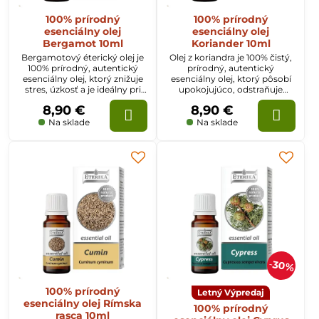
100% prírodný
100% prírodný
esenciálny olej
esenciálny olej
Bergamot 10ml
Koriander 10ml
Bergamotový éterický olej je
Olej z koriandra je 100% čistý,
100% prírodný, autentický
prírodný, autentický
esenciálny olej, ktorý znižuje
esenciálny olej, ktorý pôsobí
stres, úzkosť a je ideálny pri
upokojujúco, odstraňuje
starostlivosti o mastnú pleť so
únavu, nespavosť a depresiu.
8,90 €
8,90 €
sklonom k ​​akné. Zabraňuje
Má vlastnosti afrodiziaka.
poteniu a dezodoruje.
Zlepšuje chuť do jedla a
Na sklade
Na sklade
činnosť tráviaceho systému.
30%
100% prírodný
Letný Výpredaj
esenciálny olej Rímska
100% prírodný
rasca 10ml