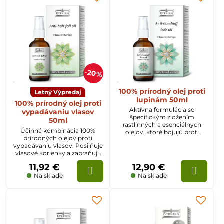
20%
100% prírodný olej proti
Letný Výpredaj
lupinám 50ml
100% prírodný olej proti
Aktívna formulácia so
vypadávaniu vlasov
špecifickým zložením
50ml
rastlinných a esenciálnych
Účinná kombinácia 100%
olejov, ktoré bojujú proti
prírodných olejov proti
lupinám. Zabraňuje
vypadávaniu vlasov. Posilňuje
nadmernému mazu na
vlasové korienky a zabraňuje
pokožke hlavy, odstraňuje
vypadávaniu vlasov.
známky lupín a zabraňuje ich
11,92 €
12,90 €
Obnovuje rast a zlepšuje
opätovnému výskytu.
vzhľad vlasov. Obnovuje
Na sklade
Na sklade
pružnosť, hebkosť, lesk a
vitalitu vlasov.