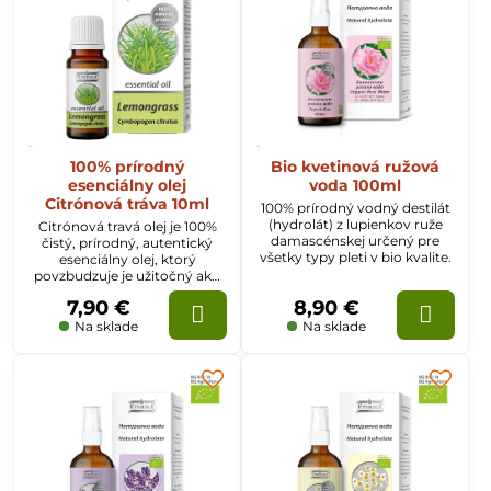
100% prírodný
Bio kvetinová ružová
esenciálny olej
voda 100ml
Citrónová tráva 10ml
100% prírodný vodný destilát
(hydrolát) z lupienkov ruže
Citrónová travá olej je 100%
damascénskej určený pre
čistý, prírodný, autentický
všetky typy pleti v bio kvalite.
esenciálny olej, ktorý
povzbudzuje je užitočný ako
starostlivosť o mastnú pleť a
7,90 €
8,90 €
vlasy, zabraňuje nadmernému
masteniu. Odpudzuje hmyz.
Na sklade
Na sklade