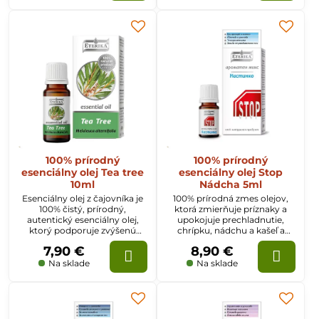
100% prírodný
100% prírodný
esenciálny olej Tea tree
esenciálny olej Stop
10ml
Nádcha 5ml
Esenciálny olej z čajovníka je
100% prírodná zmes olejov,
100% čistý, prírodný,
ktorá zmierňuje príznaky a
autentický esenciálny olej,
upokojuje prechladnutie,
ktorý podporuje zvýšenú
chrípku, nádchu a kašeľ a
pozornosť, koncentráciu,
odstraňuje únavu. Tento olej
7,90 €
8,90 €
uvoľňuje napätie a úzkosť.
tonizuje telo a aktivuje
Posilňuje odolnosť
prirodzené obranné
Na sklade
Na sklade
organizmu.
mechanizmy. Podporuje
rýchlejšie zotavenie.