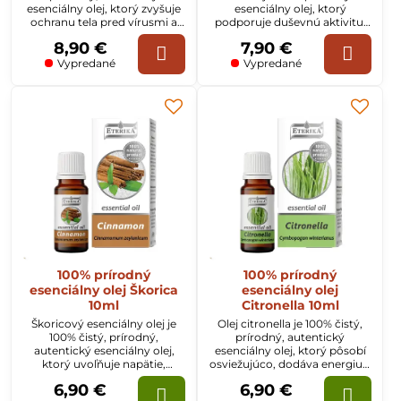
esenciálny olej, ktorý zvyšuje
esenciálny olej, ktorý
ochranu tela pred vírusmi a
podporuje duševnú aktivitu,
nachladnutím.
koncentráciu, vyrovnáva
8,90 €
7,90 €
emócie, vzbudzuje istotu a
dôveru. Používa sa pri
Vypredané
Vypredané
infekciách dýchacieho
systému, kašli, bronchitíde a
zadržiavaní tekutín.
100% prírodný
100% prírodný
esenciálny olej Škorica
esenciálny olej
10ml
Citronella 10ml
Škoricový esenciálny olej je
Olej citronella je 100% čistý,
100% čistý, prírodný,
prírodný, autentický
autentický esenciálny olej,
esenciálny olej, ktorý pôsobí
ktorý uvoľňuje napätie,
osviežujúco, dodáva energiu a
zlepšuje náladu. Používa sa pri
silu, inšpiruje k novému
6,90 €
6,90 €
problémoch s chuťou do
začiatku a zmene.