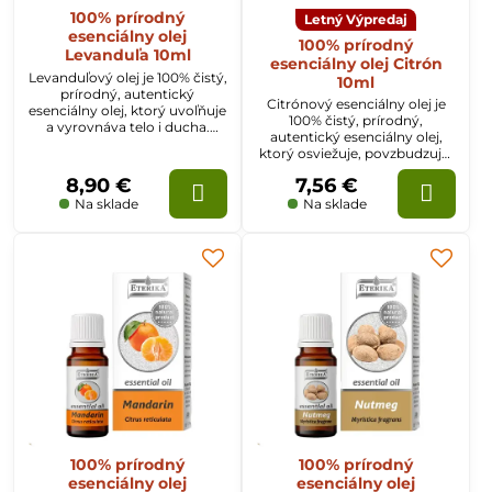
100% prírodný
Letný Výpredaj
esenciálny olej
100% prírodný
Levanduľa 10ml
esenciálny olej Citrón
Levanduľový olej je 100% čistý,
10ml
prírodný, autentický
Citrónový esenciálny olej je
esenciálny olej, ktorý uvoľňuje
100% čistý, prírodný,
a vyrovnáva telo i ducha.
autentický esenciálny olej,
Odstraňuje únavu, nespavosť,
ktorý osviežuje, povzbudzuje,
bolesti hlavy, úzkosť, depresiu.
vytvára náladu a zaháňa zlé
8,90 €
7,56 €
myšlienky. Pomáha posilniť
koncentráciu a výkonnosť.
Na sklade
Na sklade
100% prírodný
100% prírodný
esenciálny olej
esenciálny olej