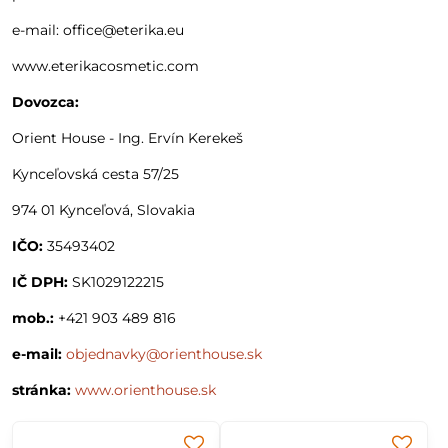
e-mail: office@eterika.eu
www.eterikacosmetic.com
Dovozca:
Orient House - Ing. Ervín Kerekeš
Kynceľovská cesta 57/25
974 01 Kynceľová, Slovakia
IČO:
35493402
IČ DPH:
SK1029122215
mob.:
+421 903 489 816
e-mail:
objednavky@orienthouse.sk
stránka:
www.orienthouse.sk