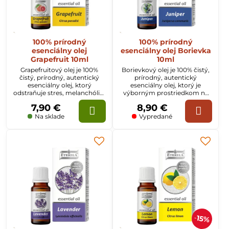
100% prírodný
100% prírodný
esenciálny olej
esenciálny olej Borievka
Grapefruit 10ml
10ml
Grapefruitový olej je 100%
Borievkový olej je 100% čistý,
čistý, prírodný, autentický
prírodný, autentický
esenciálny olej, ktorý
esenciálny olej, ktorý je
odstraňuje stres, melanchóliu,
výborným prostriedkom na
depresiu a zlepšuje náladu.
očistu ducha i tela. Dodáva
7,90 €
8,90 €
dôveru vo vlastné sily a
pomáha prekonávať
Na sklade
Vypredané
emocionálne traumy.
15%