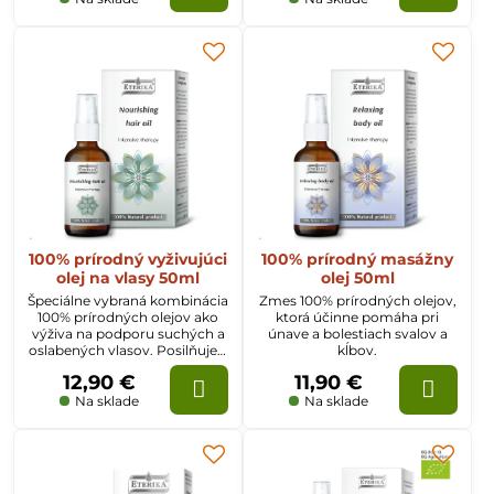
Osviežuje a udržuje pružnosť
pokožky.
100% prírodný vyživujúci
100% prírodný masážny
olej na vlasy 50ml
olej 50ml
Špeciálne vybraná kombinácia
Zmes 100% prírodných olejov,
100% prírodných olejov ako
ktorá účinne pomáha pri
výživa na podporu suchých a
únave a bolestiach svalov a
oslabených vlasov. Posilňuje a
kĺbov.
obnovuje silu vlasov, chráni
12,90 €
11,90 €
ich pred vysušením a
lámaním. Olej vlasy
Na sklade
Na sklade
revitalizuje a dodáva im
hustotu.