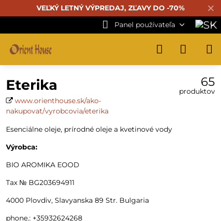
✕
VEĽKÝ LETNÝ VÝPREDAJ, ZĽAVY DO -70%
Panel používateľa
65
Eterika
produktov
www.orienthouse.sk/ako-
nakupovat/vyrobcovia/eterika
Esenciálne oleje, prírodné oleje a kvetinové vody
Výrobca:
BIO AROMIKA EOOD
Tax № BG203694911
4000 Plovdiv, Slavyanska 89 Str. Bulgaria
phone.: +35932624268