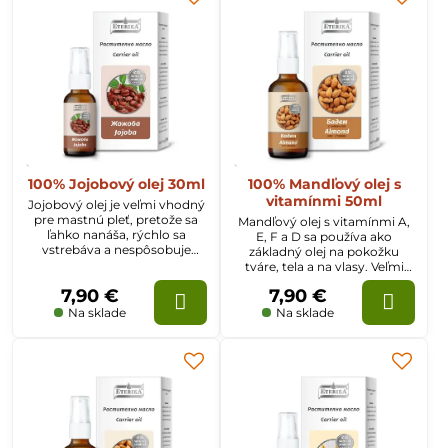
100% Jojobový olej 30ml
100% Mandľový olej s
vitamínmi 50ml
Jojobový olej je veľmi vhodný
pre mastnú pleť, pretože sa
Mandľový olej s vitamínmi A,
ľahko nanáša, rýchlo sa
E, F a D sa používa ako
vstrebáva a nespôsobuje
základný olej na pokožku
mastnotu. Zanecháva
tváre, tela a na vlasy. Veľmi
príjemný pocit a udržuje
dobre sa vstrebáva,
7,90 €
7,90 €
vlhkosť v pokožke.
regeneruje pleť a podporuje
syntézu kožného kolagénu.
Na sklade
Na sklade