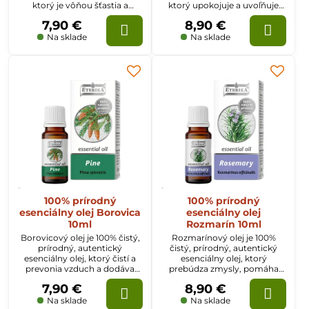
ktorý je vôňou šťastia a
ktorý upokojuje a uvoľňuje
radosti zo života. Pomáha
telo pri nervovom vypätí,
7,90 €
8,90 €
účinne sa vyrovnávať s
nespavosti. Regeneruje
depresiou a získať dobrú
pokožku a je účinným
Na sklade
Na sklade
náladu.
prostriedkom pri podráždení
pokožky.
100% prírodný
100% prírodný
esenciálny olej Borovica
esenciálny olej
10ml
Rozmarín 10ml
Borovicový olej je 100% čistý,
Rozmarínový olej je 100%
prírodný, autentický
čistý, prírodný, autentický
esenciálny olej, ktorý čistí a
esenciálny olej, ktorý
prevonia vzduch a dodáva
prebúdza zmysly, pomáha
energiu organizmu.
udržať koncentráciu a
7,90 €
8,90 €
rýchlosť mysle.
Na sklade
Na sklade