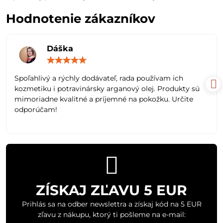
Hodnotenie zákazníkov
Dáška
Hodnotenie:
5
/
Spoľahlivý a rýchly dodávateľ, rada používam ich
5
kozmetiku i potravinársky arganový olej. Produkty sú
mimoriadne kvalitné a príjemné na pokožku. Určite
odporúčam!
ZÍSKAJ ZĽAVU 5 EUR
Prihlás sa na odber newslettra a získaj kód na 5 EUR
zľavu z nákupu, ktorý ti pošleme na e-mail: