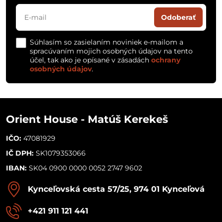
Odoberať
Súhlasím so zasielaním noviniek e-mailom a
spracúvaním mojich osobných údajov na tento
účel, tak ako je opísané v zásadách
ochrany
osobných údajov
.
Orient House - Matúš Kerekeš
IČO:
47081929
IČ DPH:
SK1079353066
IBAN:
SK04 0900 0000 0052 2747 9602
Kynceľovská cesta 57/25, 974 01 Kynceľová
+421 911 121 441