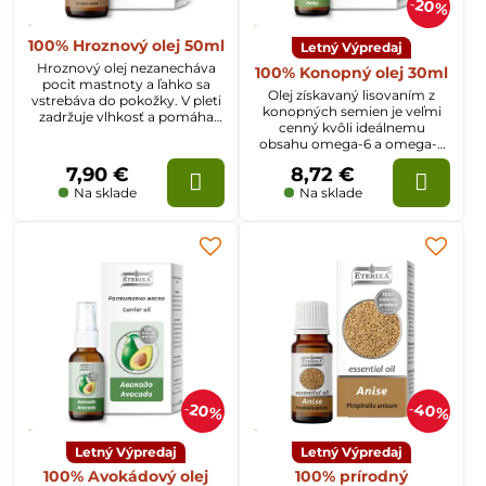
20%
100% Hroznový olej 50ml
Letný Výpredaj
Hroznový olej nezanecháva
100% Konopný olej 30ml
pocit mastnoty a ľahko sa
Olej získavaný lisovaním z
vstrebáva do pokožky. V pleti
konopných semien je veľmi
zadržuje vlhkosť a pomáha
cenný kvôli ideálnemu
predchádzať jej predčasnému
obsahu omega-6 a omega-3
starnutiu. Odporúčame na
nenasýtených kyselín.
normálnu, mastnú a zrelú
7,90 €
8,72 €
Blahodarne pôsobí na
pokožku.
pokožku, vlasy a nechty.
Na sklade
Na sklade
40%
20%
Letný Výpredaj
Letný Výpredaj
100% Avokádový olej
100% prírodný