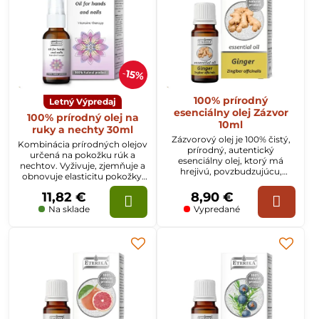
15%
100% prírodný
Letný Výpredaj
esenciálny olej Zázvor
100% prírodný olej na
10ml
ruky a nechty 30ml
Zázvorový olej je 100% čistý,
Kombinácia prírodných olejov
prírodný, autentický
určená na pokožku rúk a
esenciálny olej, ktorý má
nechtov. Vyživuje, zjemňuje a
hrejivú, povzbudzujúcu,
obnovuje elasticitu pokožky.
vzrušujúcu vôňu a pôsobí ako
Hydratuje a chráni pred
afrodiziakum.
11,82 €
8,90 €
nepriaznivými vplyvmi
prostredia. Posilňuje a
Na sklade
Vypredané
zabraňuje lámaniu nechtov.