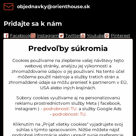
objednavky​@orienthouse​.sk
Pridajte sa k nám
Facebook
Instagram
Twitter
Youtube
Pinterest
Predvoľby súkromia
Cookies používame na zlepšenie vašej návštevy tejto
webovej stránky, analýzu jej výkonnosti a
zhromažďovanie údajov o jej používaní. Na tento účel
môžeme použiť nástroje a služby tretích strán a
zhromaždené údaje sa môžu preniesť k partnerom v EÚ,
USA alebo iných krajinách.
Orient House
Súbory cookies využívame aj na personalizovanú
reklamu prostredníctvom služby Meta ( facebook,
instagram ) -
podrobnosti TU.
a služby Google Ads
Arganový olej
-
podrobnosti TU.
Kliknutím na „Prijať všetky cookies“ vyjadrujete svoj
Obľúbené kategórie
súhlas s týmto spracovaním. Nižšie môžete nájsť
podrobné informácie alebo upraviť svoje preferencie.