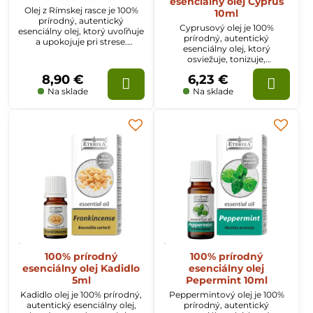
esenciálny olej Cyprus
Olej z Rímskej rasce je 100%
10ml
prírodný, autentický
Cyprusový olej je 100%
esenciálny olej, ktorý uvoľňuje
prírodný, autentický
a upokojuje pri strese.
esenciálny olej, ktorý
Priaznivo pôsobí na tráviaci
osviežuje, tonizuje,
systém. Používa sa pri
dezodoruje. Vytvára dobrú
bronchitíde a sinusitíde.
8,90 €
6,23 €
náladu. Je účinný ako
starostlivosť o mastnú pleť a
Na sklade
Na sklade
nadmerné potenie.
100% prírodný
100% prírodný
esenciálny olej Kadidlo
esenciálny olej
5ml
Pepermint 10ml
Kadidlo olej je 100% prírodný,
Peppermintový olej je 100%
autentický esenciálny olej,
prírodný, autentický