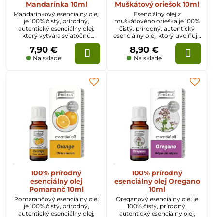
Mandarínka 10ml
Muškátový oriešok 10ml
Mandarínkový esenciálny olej
Esenciálny olej z
je 100% čistý, prírodný,
muškátového orieška je 100%
autentický esenciálny olej,
čistý, prírodný, autentický
ktorý vytvára sviatočnú
esenciálny olej, ktorý uvoľňuje
náladu, prináša radosť a
a harmonizuje telo a myseľ.
7,90 €
8,90 €
šťastie. Zlepšuje duševnú
Posilňuje imunitný systém.
aktivitu a pozornosť. Tonizuje
Na sklade
Na sklade
a osviežuje pokožku.
100% prírodný
100% prírodný
esenciálny olej
esenciálny olej Oregano
Pomaranč 10ml
10ml
Pomarančový esenciálny olej
Oreganový esenciálny olej je
je 100% čistý, prírodný,
100% čistý, prírodný,
autentický esenciálny olej,
autentický esenciálny olej,