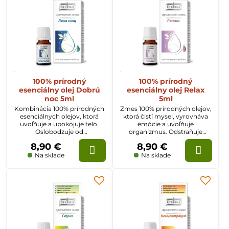
100% prírodný
100% prírodný
esenciálny olej Dobrú
esenciálny olej Relax
noc 5ml
5ml
Kombinácia 100% prírodných
Zmes 100% prírodných olejov,
esenciálnych olejov, ktorá
ktorá čistí myseľ, vyrovnáva
uvoľňuje a upokojuje telo.
emócie a uvoľňuje
Oslobodzuje od
organizmus. Odstraňuje
nahromadených starostí a
napätie a únavu a upokojuje.
8,90 €
8,90 €
únavy. Poskytuje ľahký,
Obnovuje harmóniu v tele a
zdravý, pokojný spánok v
mysli.
Na sklade
Na sklade
noci.