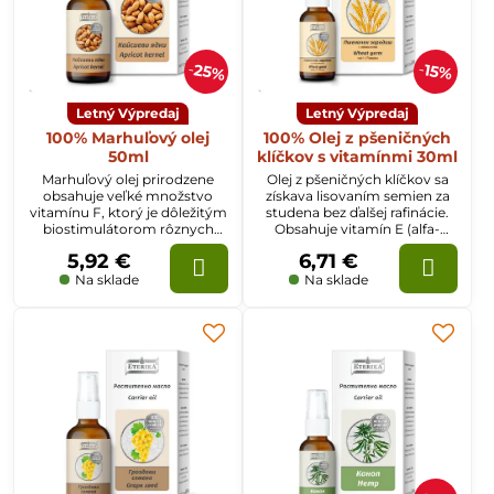
25%
15%
Letný Výpredaj
Letný Výpredaj
100% Marhuľový olej
100% Olej z pšeničných
50ml
klíčkov s vitamínmi 30ml
Marhuľový olej prirodzene
Olej z pšeničných klíčkov sa
obsahuje veľké množstvo
získava lisovaním semien za
vitamínu F, ktorý je dôležitým
studena bez ďalšej rafinácie.
biostimulátorom rôznych
Obsahuje vitamín E (alfa-
fyziologických a
tokoferol), zárodočný lecitín,
5,92 €
6,71 €
biochemických procesov v
metionín a mikroelementy.
organizme.
Na sklade
Na sklade