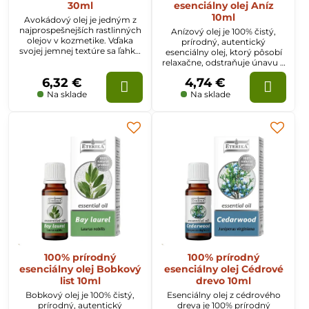
30ml
esenciálny olej Aníz
10ml
Avokádový olej je jedným z
najprospešnejších rastlinných
Anízový olej je 100% čistý,
olejov v kozmetike. Vďaka
prírodný, autentický
svojej jemnej textúre sa ľahko
esenciálny olej, ktorý pôsobí
vstrebáva a možno ho
relaxačne, odstraňuje únavu a
terapeuticky aplikovať pri
zlepšuje spánok.
6,32 €
4,74 €
mnohých kožných
ťažkostiach.
Na sklade
Na sklade
100% prírodný
100% prírodný
esenciálny olej Bobkový
esenciálny olej Cédrové
list 10ml
drevo 10ml
Bobkový olej je 100% čistý,
Esenciálny olej z cédrového
prírodný, autentický
dreva je 100% prírodný