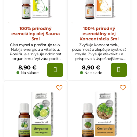
100% prírodný
100% prírodný
esenciálny olej Sauna
esenciálny olej
5ml
Koncentrácia 5ml
Čistí myseľ a prečisťuje telo.
Zvyšuje koncentráciu,
Nabíja energiou a vitalitou.
pozornosť a zlepšuje bystrosť
Posilňuje a zvyšuje odolnosť
mysle. Zvyšuje efektivitu a
organizmu. Vytvára pocit
prispieva k úspešnejšiemu
ľahkosti, sviežosti a pohodlia.
procesu učenia. Pomáha pri
8,90 €
8,90 €
psychickom a emocionálnom
strese.
Na sklade
Na sklade