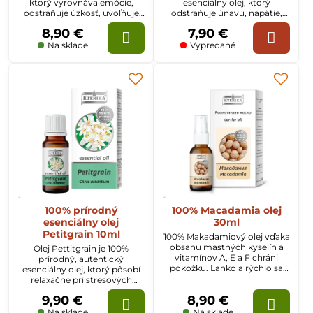
ktorý vyrovnáva emócie,
esenciálny olej, ktorý
odstraňuje úzkosť, uvoľňuje
odstraňuje únavu, napätie,
stres a napätie, podporuje
pôsobí povzbudzujúco a
8,90 €
7,90 €
meditáciu. Zabezpečte
tonizujúco. Je užitočný pri
normálne procesy v tele.
tráviacich problémoch,
Na sklade
Vypredané
bolestiach žalúdka, nevoľnosti
a zvracaní.
100% prírodný
100% Macadamia olej
esenciálny olej
30ml
Petitgrain 10ml
100% Makadamiový olej vďaka
obsahu mastných kyselín a
Olej Pettitgrain je 100%
vitamínov A, E a F chráni
prírodný, autentický
pokožku. Ľahko a rýchlo sa
esenciálny olej, ktorý pôsobí
vstrebáva, zjemňuje a
relaxačne pri stresových
hydratuje pokožku. Pôsobí
stavoch, depresii, úzkosti,
9,90 €
8,90 €
regeneračne, reguluje
nespavosti a únave.
vylučovanie tukov.
Zmierňuje koliky a kŕče.
Na sklade
Na sklade