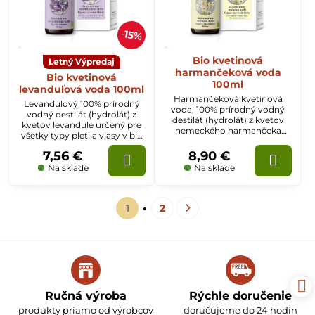
15%
Bio kvetinová
Letný Výpredaj
harmančeková voda
Bio kvetinová
100ml
levanduľová voda 100ml
Harmančeková kvetinová
Levanduľový 100% prírodný
voda, 100% prírodný vodný
vodný destilát (hydrolát) z
destilát (hydrolát) z kvetov
kvetov levanduľe určený pre
nemeckého harmančeka
všetky typy pleti a vlasy v bio
určený pre všetky typy pleti v
kvalite.
bio kvalite.
7,56 €
8,90 €
Na sklade
Na sklade
1
2
Ručná výroba
Rýchle doručenie
produkty priamo od výrobcov
doručujeme do 24 hodín