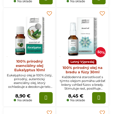
jedla, pri masáži zahrieva a
Na sklade
Na sklade
uvoľňuje.
50%
100% prírodný
Letný Výpredaj
esenciálny olej
100% prírodný olej na
Eukalyptus 10ml
bradu a fúzy 30ml
Eukalyptový olej je 100% čistý,
Každodenná starostlivosť s
prírodný, autentický
týmto olejom pomáha udržať
esenciálny olej, ktorý
krásny vzhľad fúzov a brady.
ochladzuje a deodoruje telo,
Stimuluje rast, posilňuje
aktivuje duševnú činnosť.
bradu, dodáva lesk a hebkosť.
Používa sa aj pri chrípke a
8,90 €
8,45 €
prechladnutí.
Na sklade
Na sklade