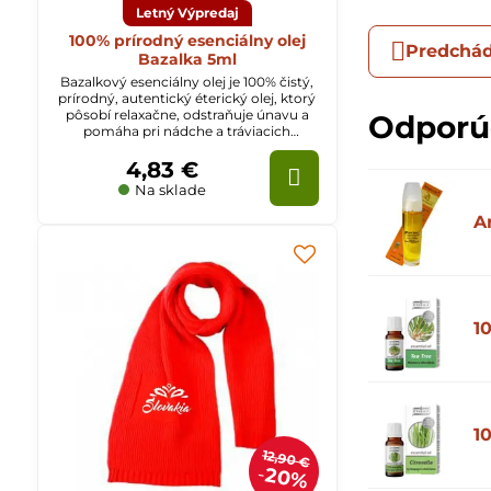
Letný Výpredaj
100% prírodný esenciálny olej
Predchád
Bazalka 5ml
Bazalkový esenciálny olej je 100% čistý,
prírodný, autentický éterický olej, ktorý
pôsobí relaxačne, odstraňuje únavu a
Odpor
pomáha pri nádche a tráviacich
ťažkostiach.
4,83 €
Na sklade
A
1
1
12,90 €
20%