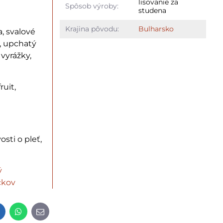
lisovanie za
Spôsob výroby:
studena
Krajina pôvodu:
Bulharsko
a, svalové
u, upchatý
 vyrážky,
ruit,
osti o pleť,
ý
čkov
t
LinkedIn
WhatsApp
E-
mail