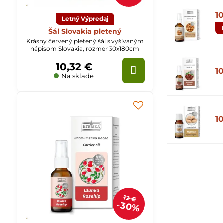
1
Letný Výpredaj
Šál Slovakia pletený
Krásny červený pletený šál s vyšívaným
nápisom Slovakia, rozmer 30x180cm
10,32 €
1
Na sklade
1
12 €
30%