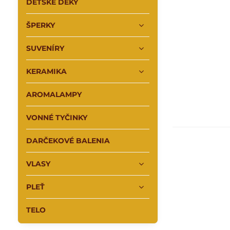
DETSKÉ DEKY
ŠPERKY
SUVENÍRY
KERAMIKA
AROMALAMPY
VONNÉ TYČINKY
DARČEKOVÉ BALENIA
VLASY
PLEŤ
TELO