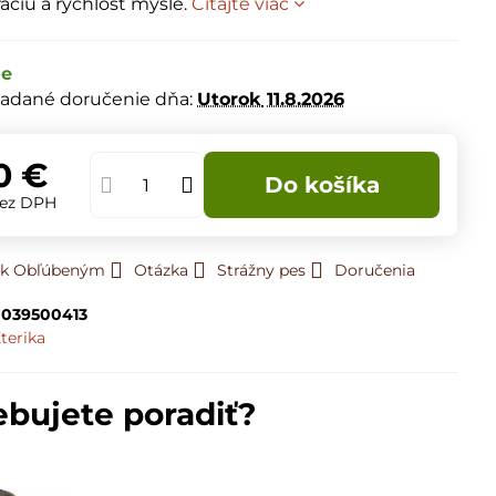
áciu a rýchlosť mysle.
Čítajte viac
de
adané doručenie dňa:
Utorok
11.8.2026
0 €
Do košíka
ez DPH
ť k Obľúbeným
Otázka
Strážny pes
Doručenia
039500413
terika
ebujete poradiť?