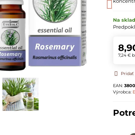
koncentr
Na skla
Predpokl
8,9
7,24 €
b
Prida
EAN:
3800
Výrobca:
E
Potr