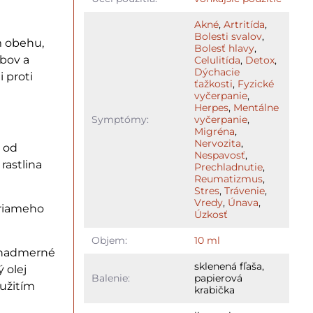
Akné
,
Artritída
,
Bolesti svalov
,
m obehu,
Bolesť hlavy
,
ĺbov a
Celulitída
,
Detox
,
Dýchacie
i proti
ťažkosti
,
Fyzické
vyčerpanie
,
Herpes
,
Mentálne
Symptómy:
vyčerpanie
,
Migréna
,
Nervozita
,
ý od
Nespavosť
,
rastlina
Prechladnutie
,
Reumatizmus
,
Stres
,
Trávenie
,
Vredy
,
Únava
,
priameho
Úzkosť
Objem:
10 ml
a nadmerné
sklenená fľaša,
 olej
Balenie:
papierová
oužitím
krabička