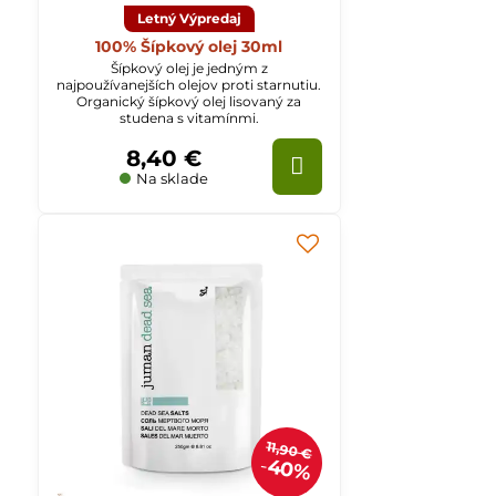
Letný Výpredaj
100% Šípkový olej 30ml
Šípkový olej je jedným z
najpoužívanejších olejov proti starnutiu.
Organický šípkový olej lisovaný za
studena s vitamínmi.
8,40 €
Na sklade
11,90 €
40%