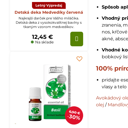
Letný Výpredaj
Spôsob apl
Detská deka Medvedíky červená
Vhodný pri
Najkrajší darček pre Vášho miláčika.
Detská deka z vysokokvalitnej bavlny s
zranenia, m
tkaným vzorom medvedíkov.
nos, kŕčové 
12,45 €
akné, absce
Na sklade
Vhodné ko
bobkový lis
100% prír
pridajte ese
vlasy a telo
Avokádový ole
olej
/
Mandľový
6,90 €
30%