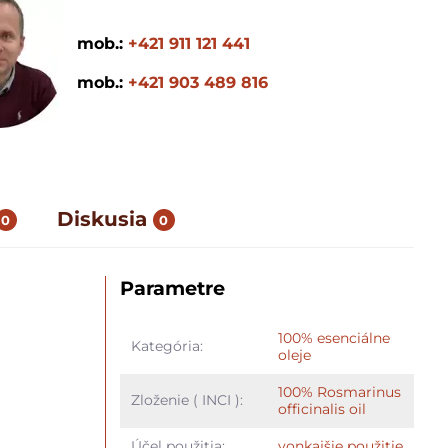
mob.:
+421 911 121 441
mob.:
+421 903 489 816
Diskusia
0
0
Parametre
100% esenciálne
Kategória:
oleje
100% Rosmarinus
Zloženie ( INCI ):
officinalis oil
Účel použitia:
vonkajšie použitie