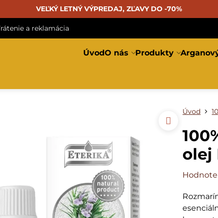
VEĽKÝ LETNÝ VÝPREDAJ, ZĽAVY DO -70%
rátenie a reklamácia
Úvod
O nás
Produkty
Arganový
Úvod
1
100%
olej
Hodnote
Rozmaríno
esenciál