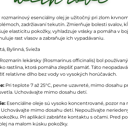
 rozmarínový esenciálny olej je užitočný pri zlom krvno
blémoch, zadržiavaní tekutín. Zmierňuje bolesti svalov, k
pšuje elasticitu pokožky, vyhladzuje vrásky a pomáha v boj
imuluje rast vlasov a zabraňuje ich vypadávaniu.
tá, Bylinná, Svieža
Rozmarín lekársky (Rosmarinus officinalis) bol používan
o rastlina, ktorá pomáha zlepšiť pamäť. Táto neopadavá 
iť relatívne dlho bez vody vo vysokých horúčavách.
e:
Pri teplote 7 až 25°C, pevne uzavreté, mimo dosahu 
svetla. Uchovávajte mimo dosahu detí.
ie:
Esenciálne oleje sú vysoko koncentrované, pozor n
! Uchovávajte mimo dosahu detí. Nepoužívajte neriedený
okožku. Pri aplikácii zabráňte kontaktu s očami. Pred p
 olej na malom kúsku pokožky.