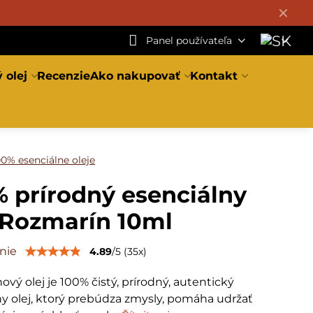
✕
Panel používateľa
 olej
Recenzie
Ako nakupovať
Kontakt
00% esenciálne oleje
 prírodný esenciálny
 Rozmarín 10ml
nie
4.89
/
5
(
35
x)
vý olej je 100% čistý, prírodný, autentický
ny olej, ktorý prebúdza zmysly, pomáha udržať