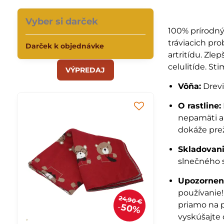
Vyber si darček
100% prírodný
tráviacich pro
Darček k objednávke
artritídu. Zle
celulitíde. St
VÝPREDAJ
Vôňa:
Drevi
O rastline:
nepamäti ak
dokáže prež
Skladovani
slnečného 
Upozornen
používanie
24,90 €
priamo na p
50%
vyskúšajte