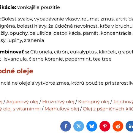
ikácie:
vonkajšie použitie
:
Bolesť svalov, vypadávanie vlasov, reumatizmus, artritíd
igréna, bolesti hlavy, žalúdočná nevoľnosť, kŕče v bruch
žily, opuchy, celulitída, detoxikácia, pamäť, koncentrácia,
sy, lupiny, zranenia
mbinovať s:
Citronela, citrón, eukalyptus, klinček, grapef
t, levanduľa, čierne korenie, pepermint, tea tree
odné oleje
nciálne oleje a vytvorte zmes, ktorú použite pri starostliv
j
/
Arganový olej
/
Hroznový olej
/
Konopný olej
/
Jojóbov
 olej s vitamínmi
/
Marhuľový olej
/
Olej z pšeničných klí
Facebook
Twitter
Bluesky
Pinterest
Reddi