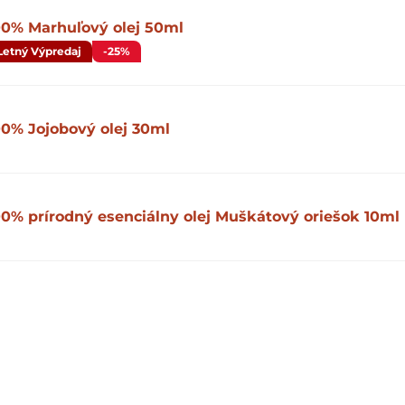
00% Marhuľový olej 50ml
Letný Výpredaj
-25%
00% Jojobový olej 30ml
00% prírodný esenciálny olej Muškátový oriešok 10ml