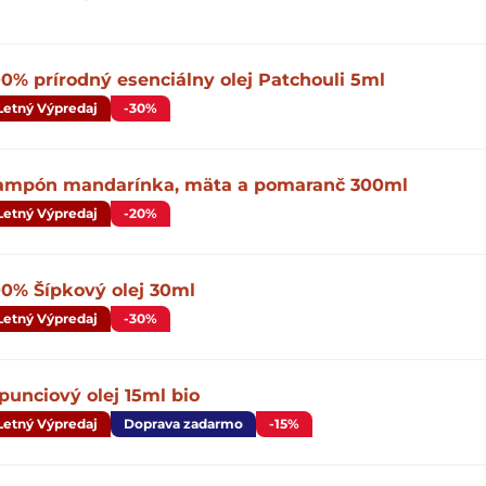
00% prírodný esenciálny olej Patchouli 5ml
Letný Výpredaj
-30%
ampón mandarínka, mäta a pomaranč 300ml
Letný Výpredaj
-20%
00% Šípkový olej 30ml
Letný Výpredaj
-30%
punciový olej 15ml bio
Letný Výpredaj
Doprava zadarmo
-15%