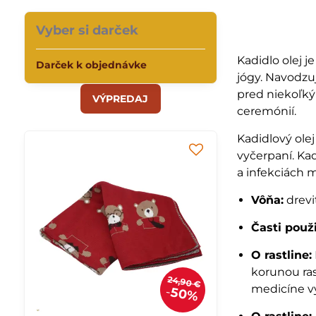
Vyber si darček
Kadidlo olej j
Darček k objednávke
jógy. Navodzu
pred niekoľký
VÝPREDAJ
ceremónií.
Kadidlový olej
vyčerpaní. Kad
a infekciách 
Vôňa:
drevi
Časti použ
O rastline:
korunou ras
24,90 €
medicíne vy
50%