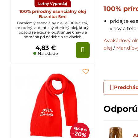
Letný Výpredaj
100% prír
100% prírodný esenciálny olej
Bazalka 5ml
pridajte ese
Bazalkový esenciálny olej je 100% čistý,
prírodný, autentický éterický olej, ktorý
vlasy a telo
pôsobí relaxačne, odstraňuje únavu a
pomáha pri nádche a tráviacich
Avokádový ole
ťažkostiach.
4,83 €
olej
/
Mandľový
Na sklade
Predchád
Odpor
12,90 €
20%
A