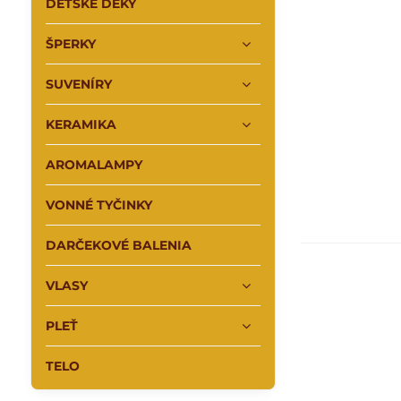
DETSKÉ DEKY
ŠPERKY
SUVENÍRY
KERAMIKA
AROMALAMPY
VONNÉ TYČINKY
DARČEKOVÉ BALENIA
VLASY
PLEŤ
TELO