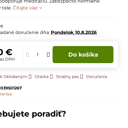
 podporuje meditáciu. Zabezpečte normálne
 tele.
Čítajte viac
de
adané doručenie dňa:
Pondelok
10.8.2026
0 €
Do košíka
ez DPH
ť k Obľúbeným
Otázka
Strážny pes
Doručenia
039501267
terika
ebujete poradiť?