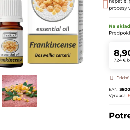
napätie,
procesy v
Na skla
Predpokl
8,9
7,24 €
b
Prida
EAN:
3800
Výrobca:
E
Potr