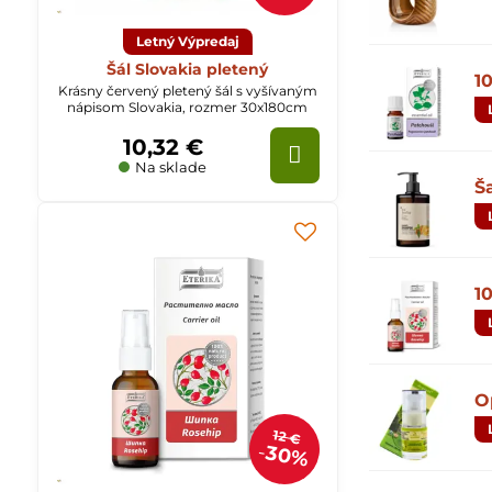
Letný Výpredaj
Šál Slovakia pletený
1
Krásny červený pletený šál s vyšívaným
nápisom Slovakia, rozmer 30x180cm
10,32 €
Na sklade
Š
1
O
12 €
30%