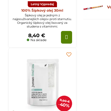
Letný Výpredaj
V
100% Šípkový olej 30ml
Šípkový olej je jedným z
najpoužívanejších olejov proti starnutiu.
Organický šípkový olej lisovaný za
studena s vitamínmi.
8,40 €
Na sklade
11,90 €
40%