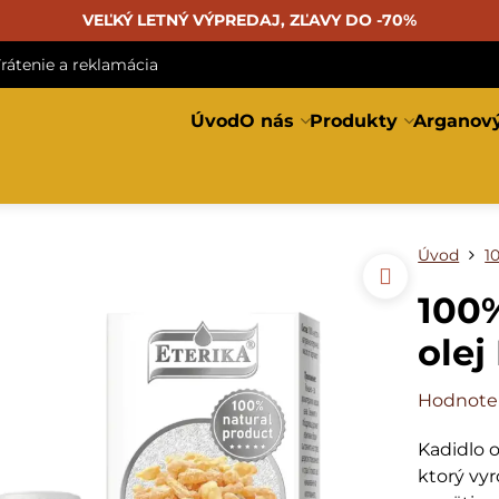
VEĽKÝ LETNÝ VÝPREDAJ, ZĽAVY DO -70%
rátenie a reklamácia
Úvod
O nás
Produkty
Arganový
Úvod
1
100%
olej
Hodnote
Kadidlo o
ktorý vyr