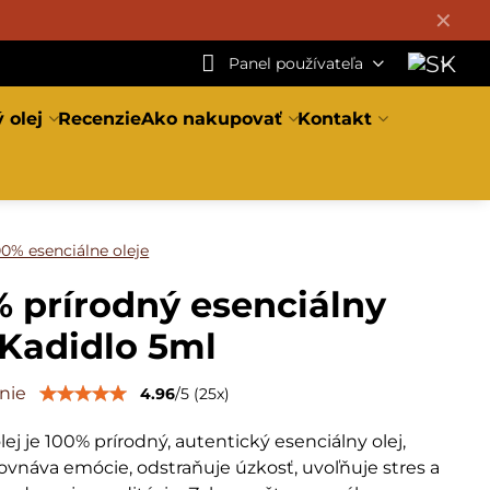
✕
Panel používateľa
 olej
Recenzie
Ako nakupovať
Kontakt
00% esenciálne oleje
 prírodný esenciálny
 Kadidlo 5ml
nie
4.96
/
5
(
25
x)
lej je 100% prírodný, autentický esenciálny olej,
ovnáva emócie, odstraňuje úzkosť, uvoľňuje stres a