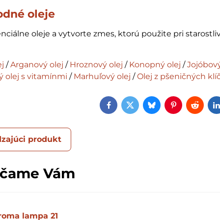
odné oleje
nciálne oleje a vytvorte zmes, ktorú použite pri starostliv
j
/
Arganový olej
/
Hroznový olej
/
Konopný olej
/
Jojóbov
 olej s vitamínmi
/
Marhuľový olej
/
Olej z pšeničných klí
Facebook
Twitter
Bluesky
Pinterest
Reddi
zajúci produkt
účame Vám
roma lampa 21