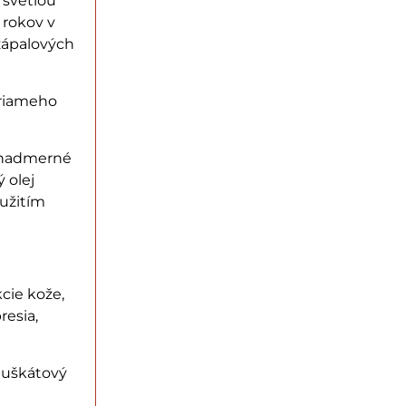
o svetlou
 rokov v
 zápalových
priameho
a nadmerné
 olej
oužitím
kcie kože,
resia,
muškátový