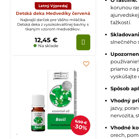
O rastline:
Letný Výpredaj
korunou ras
Detská deka Medvedíky červená
ajurvedskej
Najkrajší darček pre Vášho miláčika.
ťažkostí.
Detská deka z vysokokvalitnej bavlny s
tkaným vzorom medvedíkov.
Skladovani
12,45 €
slnečného 
Na sklade
Upozornen
používanie
priamo na p
vyskúšajte
Spôsob apl
Vhodný pr
jazvy, pora
nervozita, s
6,90 €
30%
Vhodné ko
orech, pom