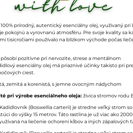
e 100% prírodný, autentický esenciálny olej, využívaný pri
je pokojnú a vyrovnanú atmosféru. Pre svoje kvality sa k
mi tisícročiami používalo na blízkom východe počas lie
 pôsobí pozitívne pri nervozite, strese a mentálnom
idlový esenciálny olej má priaznivé účinky takisto pri p
močových ciest.
tá, zemitá a korenistá, s jemne ovocným nádychom
ité pri výrobe esenciálneho oleja:
živica stromov rodu 
Kadidlovník (Boswellia carterii) je stredne veľký strom so
túci do výšky 15 metrov. Táto rastlina je už viac ako 2000
užívaná na liečenie ochorení kĺbov a iných zápalových ťa