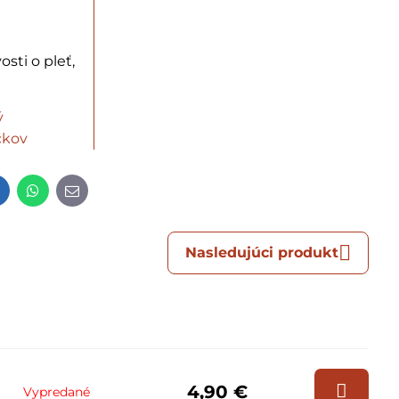
osti o pleť,
ý
čkov
t
LinkedIn
WhatsApp
E-
mail
Nasledujúci produkt
4,90 €
Vypredané