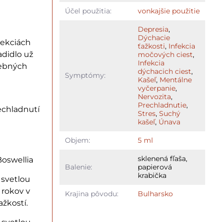
Účel použitia:
vonkajšie použitie
Depresia
,
Dýchacie
 lekciách
ťažkosti
,
Infekcia
adidlo už
močových ciest
,
Infekcia
čebných
dýchacich ciest
,
Symptómy:
Kašeľ
,
Mentálne
vyčerpanie
,
Nervozita
,
Prechladnutie
,
rechladnutí
Stres
,
Suchý
kašeľ
,
Únava
Objem:
5 ml
sklenená fľaša,
Boswellia
Balenie:
papierová
krabička
 svetlou
 rokov v
Krajina pôvodu:
Bulharsko
žkostí.