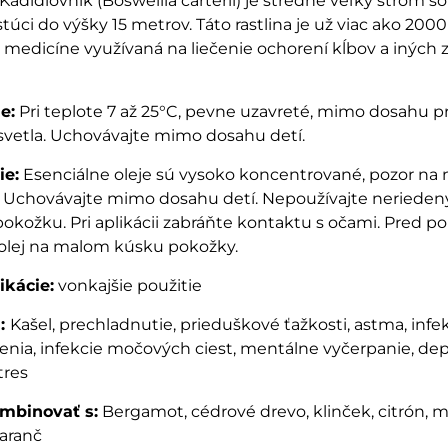
Kadidlovník (Boswellia carterii) je stredne veľký strom s
túci do výšky 15 metrov. Táto rastlina je už viac ako 2000
 medicíne využívaná na liečenie ochorení kĺbov a iných
e:
Pri teplote 7 až 25°C, pevne uzavreté, mimo dosahu 
svetla. Uchovávajte mimo dosahu detí.
ie:
Esenciálne oleje sú vysoko koncentrované, pozor n
! Uchovávajte mimo dosahu detí. Nepoužívajte neriedený
okožku. Pri aplikácii zabráňte kontaktu s očami. Pred p
 olej na malom kúsku pokožky.
ikácie:
vonkajšie použitie
i:
Kašel, prechladnutie, prieduškové ťažkosti, astma, infe
nenia, infekcie močových ciest, mentálne vyčerpanie, dep
tres
mbinovať s:
Bergamot, cédrové drevo, klinček, citrón, 
aranč