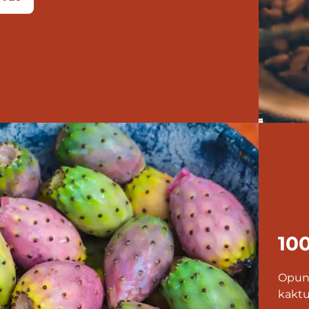
10
Opunc
kaktu