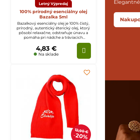
Elegantné
Letný Výpredaj
100% prírodný esenciálny olej
Bazalka 5ml
Nakupo
Bazalkový esenciálny olej je 100% čistý,
prírodný, autentický éterický olej, ktorý
pôsobí relaxačne, odstraňuje únavu a
pomáha pri nádche a tráviacich
ťažkostiach.
4,83 €
Na sklade
12,90 €
20%