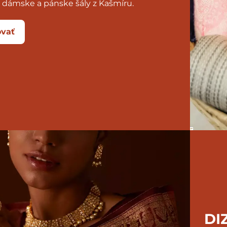
 dámske a pánske šály z Kašmíru.
vať
DI