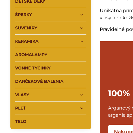
DETSKÉ DEKY
Unikátna prír
ŠPERKY
vlasy a pokož
SUVENÍRY
Pravidelné po
KERAMIKA
AROMALAMPY
VONNÉ TYČINKY
DARČEKOVÉ BALENIA
100%
VLASY
Arganový o
PLEŤ
argania sp
TELO
Nakupo