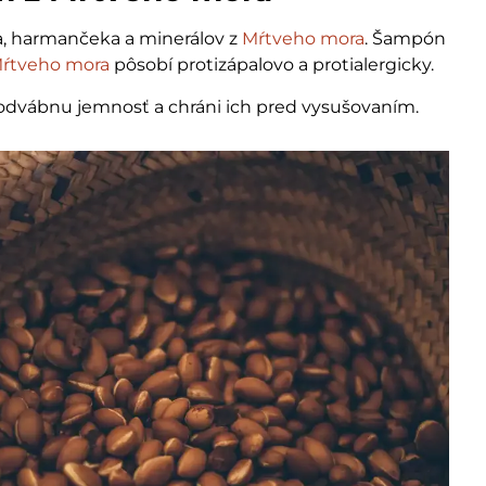
a, harmančeka a minerálov z
Mŕtveho mora
. Šampón
Mŕtveho mora
pôsobí protizápalovo a protialergicky.
hodvábnu jemnosť a chráni ich pred vysušovaním.