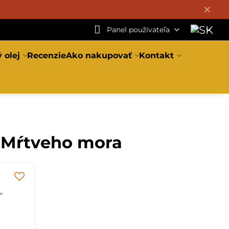
✕
Panel používateľa
 olej
Recenzie
Ako nakupovať
Kontakt
 Mŕtveho mora