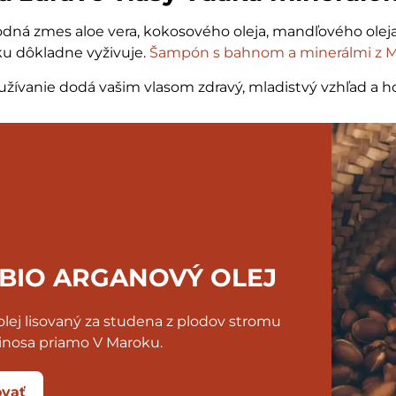
odná zmes aloe vera, kokosového oleja, mandľového olej
ku dôkladne vyživuje.
Šampón s bahnom a minerálmi z 
užívanie dodá vašim vlasom zdravý, mladistvý vzhľad a 
 BIO ARGANOVÝ OLEJ
lej lisovaný za studena z plodov stromu
inosa priamo V Maroku.
vať