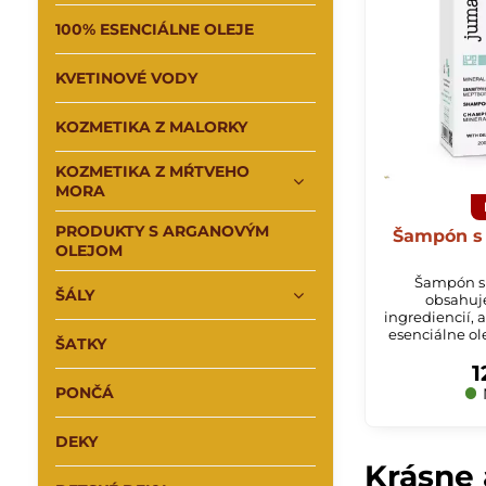
100% ESENCIÁLNE OLEJE
KVETINOVÉ VODY
KOZMETIKA Z MALORKY
KOZMETIKA Z MŔTVEHO
MORA
PRODUKTY S ARGANOVÝM
Šampón s 
OLEJOM
Šampón s 
ŠÁLY
obsahuj
ingrediencií, 
esenciálne ole
ŠATKY
z Mŕtveho mor
1
vlasy a h
PONČÁ
DEKY
Krásne 