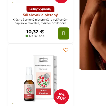
Letný Výpredaj
Šál Slovakia pletený
Krásny červený pletený šál s vyšívaným
nápisom Slovakia, rozmer 30x180cm
10,32 €
Na sklade
12 €
30%