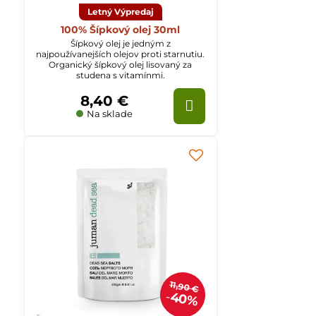
Letný Výpredaj
100% Šípkový olej 30ml
Šípkový olej je jedným z
najpoužívanejších olejov proti starnutiu.
Organický šípkový olej lisovaný za
studena s vitamínmi.
8,40 €
Na sklade
11,90 €
40%