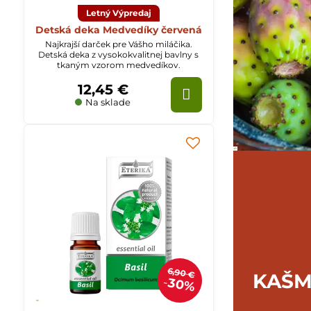
Letný Výpredaj
Detská deka Medvedíky červená
Najkrajší darček pre Vášho miláčika.
Detská deka z vysokokvalitnej bavlny s
tkaným vzorom medvedíkov.
12,45 €
Na sklade
6,90 €
KAŠM
30%