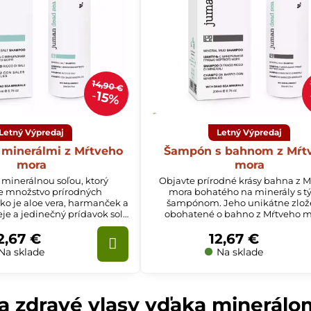
14,90 €
15%
Letný Výpredaj
Letný Výpredaj
minerálmi z Mŕtveho
Šampón s bahnom z Mŕt
mora
mora
minerálnou soľou, ktorý
Objavte prírodné krásy bahna z 
e množstvo prírodných
mora bohatého na minerály s t
ako je aloe vera, harmanček a
šampónom. Jeho unikátne zlož
je a jedinečný prídavok soli
obohatené o bahno z Mŕtveho m
a, čistí, vyživuje a zjemňuje
rastlinné extrakty, čistí a vyživuje 
2,67 €
12,67 €
ydratuje pokožku hlavy.
a pokožku hlavy, vďaka čomu sú va
hladké a silné s jemnou dlhotrv
Na sklade
Na sklade
vôňou.
a zdravé vlasy vďaka minerál