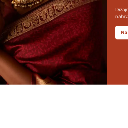
Dizaj
náhrd
Na