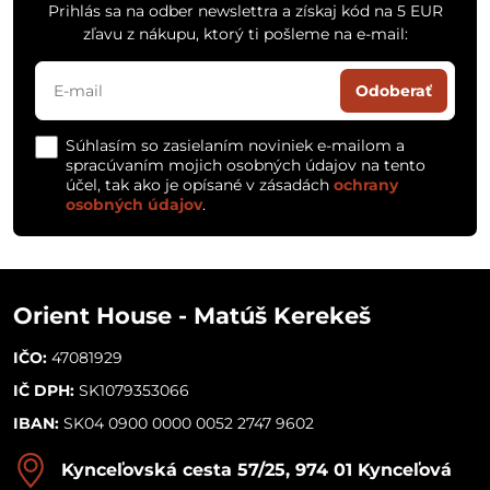
Prihlás sa na odber newslettra a získaj kód na 5 EUR
zľavu z nákupu, ktorý ti pošleme na e-mail:
Odoberať
Súhlasím so zasielaním noviniek e-mailom a
spracúvaním mojich osobných údajov na tento
účel, tak ako je opísané v zásadách
ochrany
osobných údajov
.
Orient House - Matúš Kerekeš
IČO:
47081929
IČ DPH:
SK1079353066
IBAN:
SK04 0900 0000 0052 2747 9602
Kynceľovská cesta 57/25, 974 01 Kynceľová