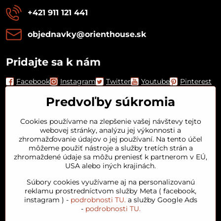
+421 911 121 441
objednavky​@orienthouse​.sk
Pridajte sa k nám
Facebook
Instagram
Twitter
Youtube
Pinterest
Predvoľby súkromia
Cookies používame na zlepšenie vašej návštevy tejto
webovej stránky, analýzu jej výkonnosti a
zhromažďovanie údajov o jej používaní. Na tento účel
môžeme použiť nástroje a služby tretích strán a
zhromaždené údaje sa môžu preniesť k partnerom v EÚ,
USA alebo iných krajinách.
Orient House
Súbory cookies využívame aj na personalizovanú
reklamu prostredníctvom služby Meta ( facebook,
instagram ) -
podrobnosti TU.
a služby Google Ads
Arganový olej
-
podrobnosti TU.