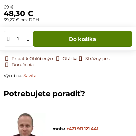
69 €
48,30 €
39,27 €
bez DPH
Do košíka
Pridať k Obľúbeným
Otázka
Strážny pes
Doručenia
Výrobca:
Savita
Potrebujete poradiť?
mob.:
+421 911 121 441