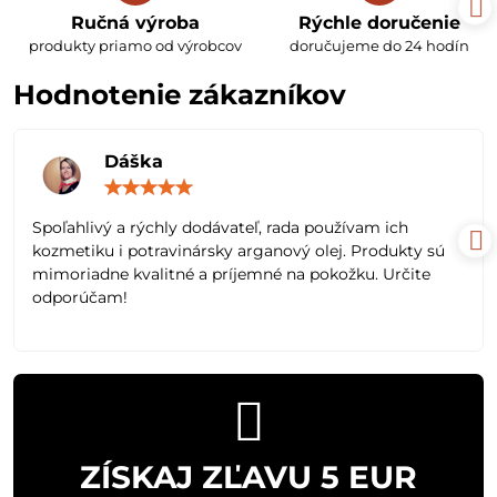
Ručná výroba
Rýchle doručenie
produkty priamo od výrobcov
doručujeme do 24 hodín
Hodnotenie zákazníkov
Dáška
Hodnotenie:
5
/
Spoľahlivý a rýchly dodávateľ, rada používam ich
5
kozmetiku i potravinársky arganový olej. Produkty sú
mimoriadne kvalitné a príjemné na pokožku. Určite
odporúčam!
ZÍSKAJ ZĽAVU 5 EUR