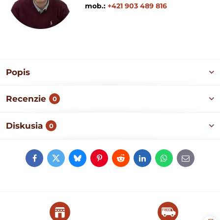
mob.:
+421 903 489 816
Popis
Recenzie
0
Diskusia
0
Facebook
Twitter
Bluesky
Pinterest
Reddit
LinkedIn
WhatsApp
E-
mail