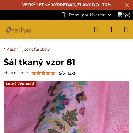
✕
VEĽKÝ LETNÝ VÝPREDAJ, ZĽAVY DO -70%
Panel používateľa
Kašmír jednofarebný
Šál tkaný vzor 81
Hodnotenie
5
/
5
(
12
x)
Letný Výpredaj